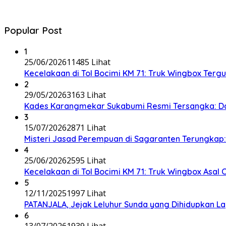
Popular Post
1
25/06/2026
11485 Lihat
Kecelakaan di Tol Bocimi KM 71: Truk Wingbox Tergul
2
29/05/2026
3163 Lihat
Kades Karangmekar Sukabumi Resmi Tersangka: Da
3
15/07/2026
2871 Lihat
Misteri Jasad Perempuan di Sagaranten Terungkap: P
4
25/06/2026
2595 Lihat
Kecelakaan di Tol Bocimi KM 71: Truk Wingbox Asal 
5
12/11/2025
1997 Lihat
PATANJALA, Jejak Leluhur Sunda yang Dihidupkan L
6
13/07/2026
1939 Lihat