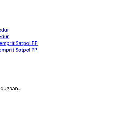
edur
mprit Satpol PP
l dugaan…