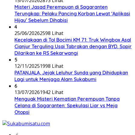
15/07/2026
2873 Lihat
Misteri Jasad Perempuan di Sagaranten
Terungkap: Pelaku Pancing Korban Lewat ‘Aplikasi
Hijau’ Sebelum Dihabisi
4
25/06/2026
2598 Lihat
Kecelakaan di Tol Bocimi KM 71: Truk Wingbox Asal
Cianjur Terguling Usai Tabrakan dengan BYD, Sopir
Dilarikan ke RS Sekarwangi
5
12/11/2025
1998 Lihat
PATANJALA, Jejak Leluhur Sunda yang Dihidupkan
Lagi untuk Menjaga Alam Sukabumi
6
13/07/2026
1942 Lihat
Menguak Misteri Kematian Perempuan Tanpa
Celana di Sagaranten: Spekulasi Liar vs Meja
Otopsi