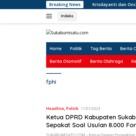
Langsung
Breaking News
Krisdayanti dan Once Mek
ke
konten
Indeks
Home
Politik
Tag Berita
Berita 
Berita Otomotif
Berita Olahraga
K
fphi
Headline
,
Politik
11/01/2024
Ketua DPRD Kabupaten Sukab
Sepakat Soal Usulan 8.000 Fo
SUKABUMISATU.COM – Ketua Dewan Perwakilan