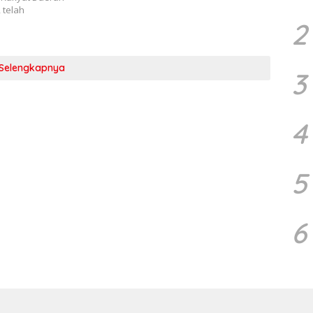
 telah
2
Selengkapnya
3
4
5
6