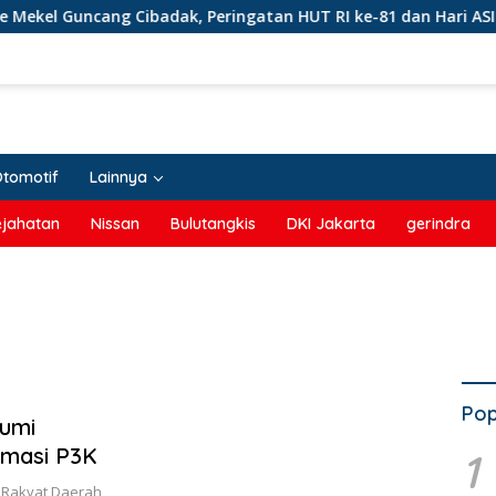
el Guncang Cibadak, Peringatan HUT RI ke-81 dan Hari ASI Sed
Otomotif
Lainnya
ejahatan
Nissan
Bulutangkis
DKI Jakarta
gerindra
Pop
umi
rmasi P3K
1
 Rakyat Daerah