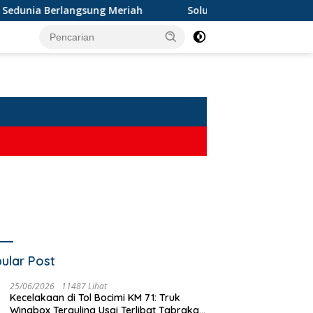
unia Berlangsung Meriah
Solusi Sementara Tak Cukup! P
ular Post
25/06/2026
11487 Lihat
Kecelakaan di Tol Bocimi KM 71: Truk
Wingbox Terguling Usai Terlibat Tabrakan