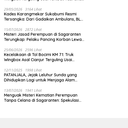
dengan Mobil Listrik BYD
29/05/2026
3164 Lihat
Kades Karangmekar Sukabumi Resmi
Tersangka: Dari Gadaikan Ambulans, BLT
Mangkrak, hingga Dugaan Penipuan!
15/07/2026
2872 Lihat
Misteri Jasad Perempuan di Sagaranten
Terungkap: Pelaku Pancing Korban Lewat
‘Aplikasi Hijau’ Sebelum Dihabisi
25/06/2026
2596 Lihat
Kecelakaan di Tol Bocimi KM 71: Truk
Wingbox Asal Cianjur Terguling Usai
Tabrakan dengan BYD, Sopir Dilarikan ke
RS Sekarwangi
12/11/2025
1998 Lihat
PATANJALA, Jejak Leluhur Sunda yang
Dihidupkan Lagi untuk Menjaga Alam
Sukabumi
13/07/2026
1941 Lihat
Menguak Misteri Kematian Perempuan
Tanpa Celana di Sagaranten: Spekulasi
Liar vs Meja Otopsi