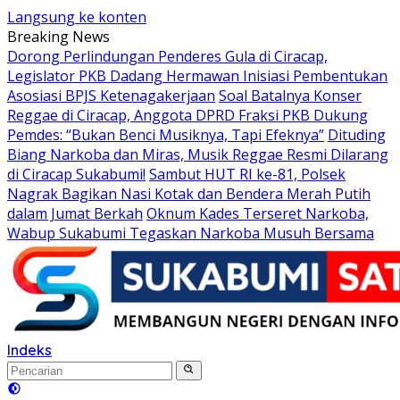
Langsung ke konten
Breaking News
Dorong Perlindungan Penderes Gula di Ciracap,
Legislator PKB Dadang Hermawan Inisiasi Pembentukan
Asosiasi BPJS Ketenagakerjaan
Soal Batalnya Konser
Reggae di Ciracap, Anggota DPRD Fraksi PKB Dukung
Pemdes: “Bukan Benci Musiknya, Tapi Efeknya”
Dituding
Biang Narkoba dan Miras, Musik Reggae Resmi Dilarang
di Ciracap Sukabumi!
Sambut HUT RI ke-81, Polsek
Nagrak Bagikan Nasi Kotak dan Bendera Merah Putih
dalam Jumat Berkah
Oknum Kades Terseret Narkoba,
Wabup Sukabumi Tegaskan Narkoba Musuh Bersama
Indeks