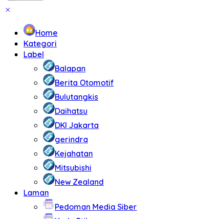
Home
Kategori
Label
Balapan
Berita Otomotif
Bulutangkis
Daihatsu
DKI Jakarta
gerindra
Kejahatan
Mitsubishi
New Zealand
Laman
Pedoman Media Siber