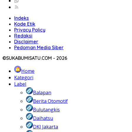
Indeks
Kode Etik
Privacy Policy
Redaksi
Disclaimer
Pedoman Media Siber
©SUKABUMISATU.COM - 2026
Home
Kategori
Label
Balapan
Berita Otomotif
Bulutangkis
Daihatsu
DKI Jakarta