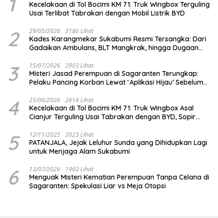
1
Kecelakaan di Tol Bocimi KM 71: Truk Wingbox Terguling
Usai Terlibat Tabrakan dengan Mobil Listrik BYD
2
29/05/2026
3186 Lihat
Kades Karangmekar Sukabumi Resmi Tersangka: Dari
Gadaikan Ambulans, BLT Mangkrak, hingga Dugaan
Penipuan!
3
15/07/2026
2903 Lihat
Misteri Jasad Perempuan di Sagaranten Terungkap:
Pelaku Pancing Korban Lewat ‘Aplikasi Hijau’ Sebelum
Dihabisi
4
25/06/2026
2614 Lihat
Kecelakaan di Tol Bocimi KM 71: Truk Wingbox Asal
Cianjur Terguling Usai Tabrakan dengan BYD, Sopir
Dilarikan ke RS Sekarwangi
5
12/11/2025
2023 Lihat
PATANJALA, Jejak Leluhur Sunda yang Dihidupkan Lagi
untuk Menjaga Alam Sukabumi
6
13/07/2026
1960 Lihat
Menguak Misteri Kematian Perempuan Tanpa Celana di
Sagaranten: Spekulasi Liar vs Meja Otopsi