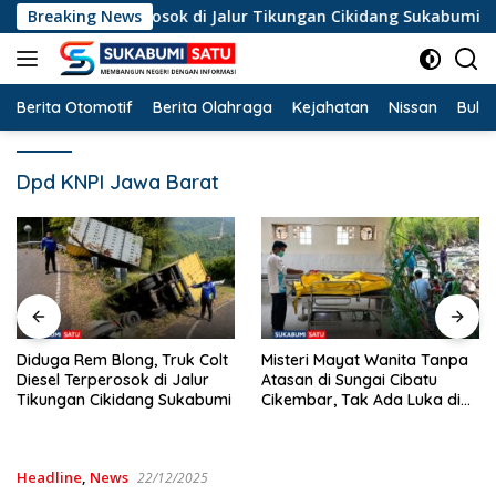
Langsung
Diesel Terperosok di Jalur Tikungan Cikidang Sukabumi
Breaking News
ke
konten
Berita Otomotif
Berita Olahraga
Kejahatan
Nissan
Bulut
Dpd KNPI Jawa Barat
Misteri Mayat Wanita Tanpa
Kemarau Panjang Landa
Atasan di Sungai Cibatu
Cicurug, 10 Ribu Liter Air
Cikembar, Tak Ada Luka di
Bersih Disalurkan ke
Tubuh
Kampung Sikup
Headline
,
News
22/12/2025