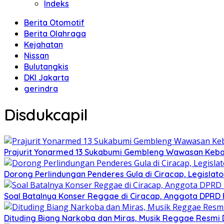
Indeks
Berita Otomotif
Berita Olahraga
Kejahatan
Nissan
Bulutangkis
DKI Jakarta
gerindra
Disdukcapil
Prajurit Yonarmed 13 Sukabumi Gembleng Wawasan Keban
Dorong Perlindungan Penderes Gula di Ciracap, Legisla
Soal Batalnya Konser Reggae di Ciracap, Anggota DPRD 
Dituding Biang Narkoba dan Miras, Musik Reggae Resmi D