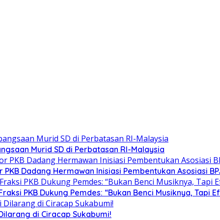
gsaan Murid SD di Perbatasan RI-Malaysia
tor PKB Dadang Hermawan Inisiasi Pembentukan Asosiasi B
Fraksi PKB Dukung Pemdes: “Bukan Benci Musiknya, Tapi E
ilarang di Ciracap Sukabumi!