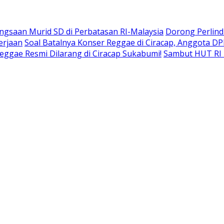
gsaan Murid SD di Perbatasan RI-Malaysia
Dorong Perlind
erjaan
Soal Batalnya Konser Reggae di Ciracap, Anggota D
eggae Resmi Dilarang di Ciracap Sukabumi!
Sambut HUT RI 