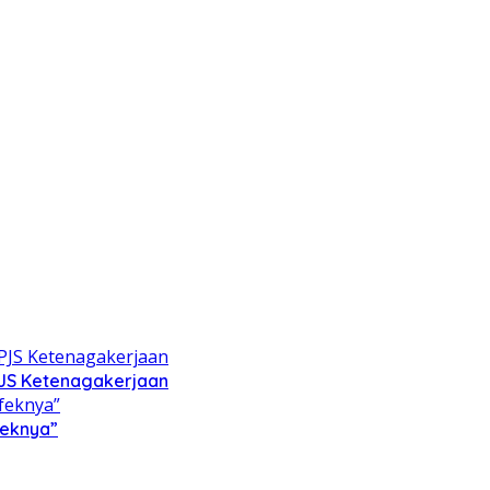
PJS Ketenagakerjaan
feknya”