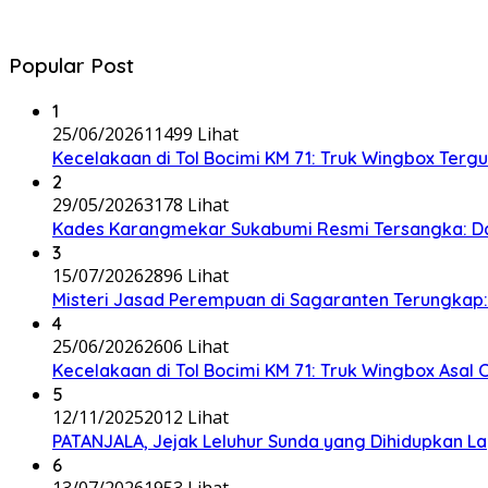
Popular Post
1
25/06/2026
11499 Lihat
Kecelakaan di Tol Bocimi KM 71: Truk Wingbox Tergul
2
29/05/2026
3178 Lihat
Kades Karangmekar Sukabumi Resmi Tersangka: Da
3
15/07/2026
2896 Lihat
Misteri Jasad Perempuan di Sagaranten Terungkap: P
4
25/06/2026
2606 Lihat
Kecelakaan di Tol Bocimi KM 71: Truk Wingbox Asal 
5
12/11/2025
2012 Lihat
PATANJALA, Jejak Leluhur Sunda yang Dihidupkan L
6
13/07/2026
1953 Lihat