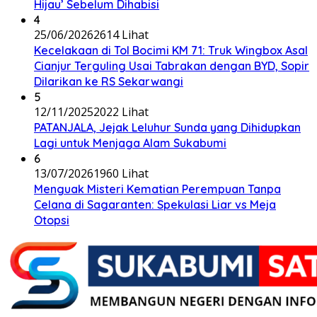
Hijau’ Sebelum Dihabisi
4
25/06/2026
2614 Lihat
Kecelakaan di Tol Bocimi KM 71: Truk Wingbox Asal
Cianjur Terguling Usai Tabrakan dengan BYD, Sopir
Dilarikan ke RS Sekarwangi
5
12/11/2025
2022 Lihat
PATANJALA, Jejak Leluhur Sunda yang Dihidupkan
Lagi untuk Menjaga Alam Sukabumi
6
13/07/2026
1960 Lihat
Menguak Misteri Kematian Perempuan Tanpa
Celana di Sagaranten: Spekulasi Liar vs Meja
Otopsi