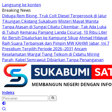
Langsung ke konten
Breaking News
Diduga Rem Blong, Truk Colt Diesel Terperosok di Jalur
Tikungan Cikidang Sukabumi
Misteri Mayat Wanita
Tanpa Atasan di Sungai Cibatu Cikembar, Tak Ada Luka
di Tubuh
Kemarau Panjang Landa Cicurug, 10 Ribu Liter
Air Bersih Disalurkan ke Kampung Sikup
Ahmad Hidayat
Raih Suara Terbanyak dan Pimpin MW KAHMI Jabar, Ini 7
Presidium Terpilih Periode 2026–2031
Ancam
Keselamatan Warga! Tiang Telkom di Cidahu Miring
Parah, Kabel Semrawut Dibiarkan Tanpa Penanganan
Indeks