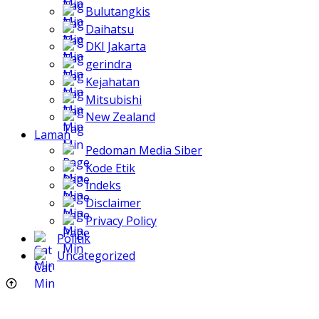
Bulutangkis
Daihatsu
DKI Jakarta
gerindra
Kejahatan
Mitsubishi
New Zealand
Laman
Pedoman Media Siber
Kode Etik
Indeks
Disclaimer
Privacy Policy
Politik
Uncategorized