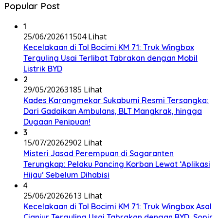
Popular Post
1
25/06/2026
11504 Lihat
Kecelakaan di Tol Bocimi KM 71: Truk Wingbox
Terguling Usai Terlibat Tabrakan dengan Mobil
Listrik BYD
2
29/05/2026
3185 Lihat
Kades Karangmekar Sukabumi Resmi Tersangka:
Dari Gadaikan Ambulans, BLT Mangkrak, hingga
Dugaan Penipuan!
3
15/07/2026
2902 Lihat
Misteri Jasad Perempuan di Sagaranten
Terungkap: Pelaku Pancing Korban Lewat ‘Aplikasi
Hijau’ Sebelum Dihabisi
4
25/06/2026
2613 Lihat
Kecelakaan di Tol Bocimi KM 71: Truk Wingbox Asal
Cianjur Terguling Usai Tabrakan dengan BYD, Sopir