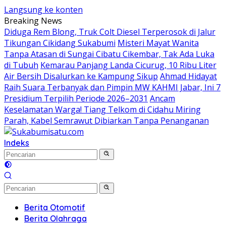
Langsung ke konten
Breaking News
Diduga Rem Blong, Truk Colt Diesel Terperosok di Jalur
Tikungan Cikidang Sukabumi
Misteri Mayat Wanita
Tanpa Atasan di Sungai Cibatu Cikembar, Tak Ada Luka
di Tubuh
Kemarau Panjang Landa Cicurug, 10 Ribu Liter
Air Bersih Disalurkan ke Kampung Sikup
Ahmad Hidayat
Raih Suara Terbanyak dan Pimpin MW KAHMI Jabar, Ini 7
Presidium Terpilih Periode 2026–2031
Ancam
Keselamatan Warga! Tiang Telkom di Cidahu Miring
Parah, Kabel Semrawut Dibiarkan Tanpa Penanganan
Indeks
Berita Otomotif
Berita Olahraga