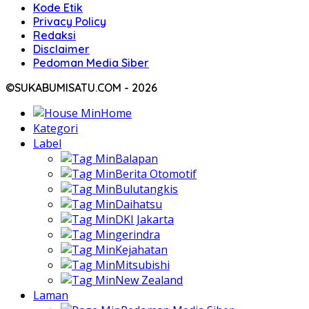
Kode Etik
Privacy Policy
Redaksi
Disclaimer
Pedoman Media Siber
©SUKABUMISATU.COM - 2026
Home
Kategori
Label
Balapan
Berita Otomotif
Bulutangkis
Daihatsu
DKI Jakarta
gerindra
Kejahatan
Mitsubishi
New Zealand
Laman