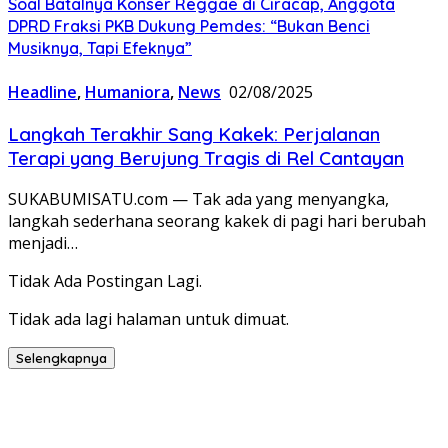
Soal Batalnya Konser Reggae di Ciracap, Anggota
DPRD Fraksi PKB Dukung Pemdes: “Bukan Benci
Musiknya, Tapi Efeknya”
Headline
,
Humaniora
,
News
02/08/2025
Langkah Terakhir Sang Kakek: Perjalanan
Terapi yang Berujung Tragis di Rel Cantayan
SUKABUMISATU.com — Tak ada yang menyangka,
langkah sederhana seorang kakek di pagi hari berubah
menjadi…
Tidak Ada Postingan Lagi.
Tidak ada lagi halaman untuk dimuat.
Selengkapnya