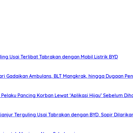
ing Usai Terlibat Tabrakan dengan Mobil Listrik BYD
ri Gadaikan Ambulans, BLT Mangkrak, hingga Dugaan Pen
elaku Pancing Korban Lewat ‘Aplikasi Hijau’ Sebelum Diha
Cianjur Terguling Usai Tabrakan dengan BYD, Sopir Dilarik