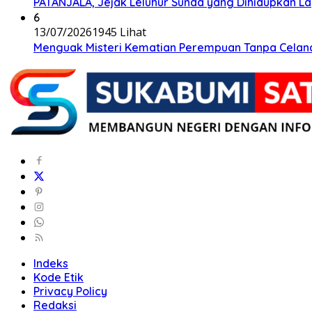
PATANJALA, Jejak Leluhur Sunda yang Dihidupkan L
6
13/07/2026
1945 Lihat
Menguak Misteri Kematian Perempuan Tanpa Celana d
Indeks
Kode Etik
Privacy Policy
Redaksi