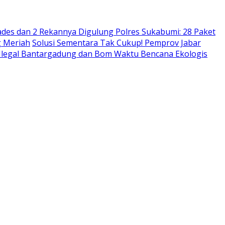
des dan 2 Rekannya Digulung Polres Sukabumi: 28 Paket
g Meriah
Solusi Sementara Tak Cukup! Pemprov Jabar
 Ilegal Bantargadung dan Bom Waktu Bencana Ekologis