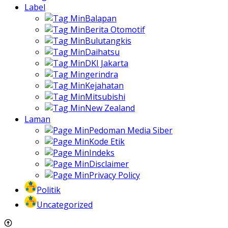
Label
Balapan
Berita Otomotif
Bulutangkis
Daihatsu
DKI Jakarta
gerindra
Kejahatan
Mitsubishi
New Zealand
Laman
Pedoman Media Siber
Kode Etik
Indeks
Disclaimer
Privacy Policy
Politik
Uncategorized