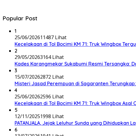
Popular Post
1
25/06/2026
11487 Lihat
Kecelakaan di Tol Bocimi KM 71: Truk Wingbox Tergul
2
29/05/2026
3164 Lihat
Kades Karangmekar Sukabumi Resmi Tersangka: Da
3
15/07/2026
2872 Lihat
Misteri Jasad Perempuan di Sagaranten Terungkap: P
4
25/06/2026
2596 Lihat
Kecelakaan di Tol Bocimi KM 71: Truk Wingbox Asal 
5
12/11/2025
1998 Lihat
PATANJALA, Jejak Leluhur Sunda yang Dihidupkan L
6
13/07/2026
1941 Lihat