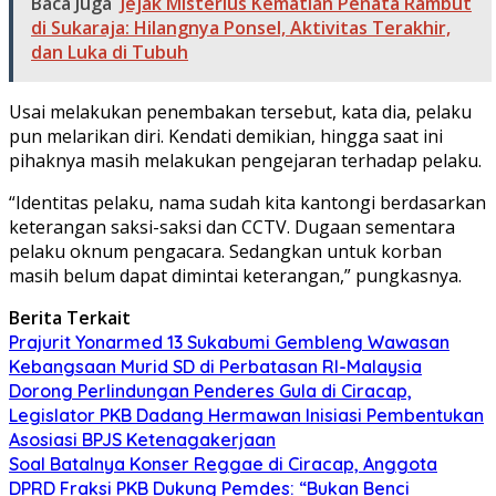
Baca Juga
Jejak Misterius Kematian Penata Rambut
di Sukaraja: Hilangnya Ponsel, Aktivitas Terakhir,
dan Luka di Tubuh
Usai melakukan penembakan tersebut, kata dia, pelaku
pun melarikan diri. Kendati demikian, hingga saat ini
pihaknya masih melakukan pengejaran terhadap pelaku.
“Identitas pelaku, nama sudah kita kantongi berdasarkan
keterangan saksi-saksi dan CCTV. Dugaan sementara
pelaku oknum pengacara. Sedangkan untuk korban
masih belum dapat dimintai keterangan,” pungkasnya.
Berita Terkait
Prajurit Yonarmed 13 Sukabumi Gembleng Wawasan
Kebangsaan Murid SD di Perbatasan RI-Malaysia
Dorong Perlindungan Penderes Gula di Ciracap,
Legislator PKB Dadang Hermawan Inisiasi Pembentukan
Asosiasi BPJS Ketenagakerjaan
Soal Batalnya Konser Reggae di Ciracap, Anggota
DPRD Fraksi PKB Dukung Pemdes: “Bukan Benci