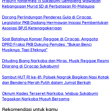
Prajurit Yonarmed 13 Sukabumi Gembleng Wawasan
Kebangsaan Murid SD di Perbatasan RI-Malaysia
Dorong Perlindungan Penderes Gula di Ciracap,
Legislator PKB Dadang Hermawan Inisiasi Pembentukan
Asosiasi BPJS Ketenagakerjaan
Soal Batalnya Konser Reggae di Ciracap, Anggota
DPRD Fraksi PKB Dukung Pemdes: “Bukan Benci
Musiknya, Tapi Efeknya”
Dituding Biang Narkoba dan Miras, Musik Reggae Resmi
Dilarang di Ciracap Sukabumi!
Sambut HUT RI ke-81, Polsek Nagrak Bagikan Nasi Kotak
dan Bendera Merah Putih dalam Jumat Berkah
Oknum Kades Terseret Narkoba, Wabup Sukabumi
Tegaskan Narkoba Musuh Bersama
Rekomendasi untuk kamu