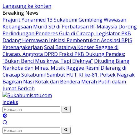
Langsung ke konten
Breaking News
Prajurit Yonarmed 13 Sukabumi Gembleng Wawasan
Kebangsaan Murid SD di Perbatasan RI-Malaysia
Dorong
Perlindungan Penderes Gula di Ciracap, Legislator PKB
Dadang Hermawan Inisiasi Pembentukan Asosiasi BPJS
Ketenagakerjaan
Soal Batalnya Konser Reggae di
Ciracap, Anggota DPRD Fraksi PKB Dukung Pemdes:
“Bukan Benci Musiknya, Tapi Efeknya”
Dituding Biang
Narkoba dan Miras, Musik Reggae Resmi Dilarang di
Ciracap Sukabumi!
Sambut HUT RI ke-81, Polsek Nagrak
Bagikan Nasi Kotak dan Bendera Merah Putih dalam
Jumat Berkah
Indeks