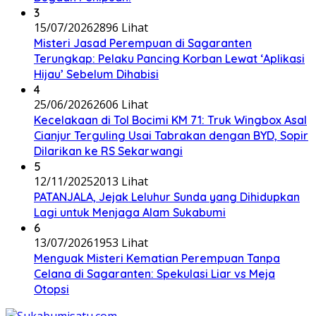
3
15/07/2026
2896 Lihat
Misteri Jasad Perempuan di Sagaranten
Terungkap: Pelaku Pancing Korban Lewat ‘Aplikasi
Hijau’ Sebelum Dihabisi
4
25/06/2026
2606 Lihat
Kecelakaan di Tol Bocimi KM 71: Truk Wingbox Asal
Cianjur Terguling Usai Tabrakan dengan BYD, Sopir
Dilarikan ke RS Sekarwangi
5
12/11/2025
2013 Lihat
PATANJALA, Jejak Leluhur Sunda yang Dihidupkan
Lagi untuk Menjaga Alam Sukabumi
6
13/07/2026
1953 Lihat
Menguak Misteri Kematian Perempuan Tanpa
Celana di Sagaranten: Spekulasi Liar vs Meja
Otopsi