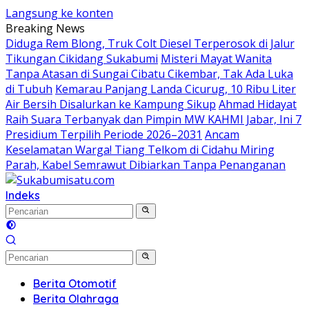
Langsung ke konten
Breaking News
Diduga Rem Blong, Truk Colt Diesel Terperosok di Jalur
Tikungan Cikidang Sukabumi
Misteri Mayat Wanita
Tanpa Atasan di Sungai Cibatu Cikembar, Tak Ada Luka
di Tubuh
Kemarau Panjang Landa Cicurug, 10 Ribu Liter
Air Bersih Disalurkan ke Kampung Sikup
Ahmad Hidayat
Raih Suara Terbanyak dan Pimpin MW KAHMI Jabar, Ini 7
Presidium Terpilih Periode 2026–2031
Ancam
Keselamatan Warga! Tiang Telkom di Cidahu Miring
Parah, Kabel Semrawut Dibiarkan Tanpa Penanganan
Indeks
Berita Otomotif
Berita Olahraga