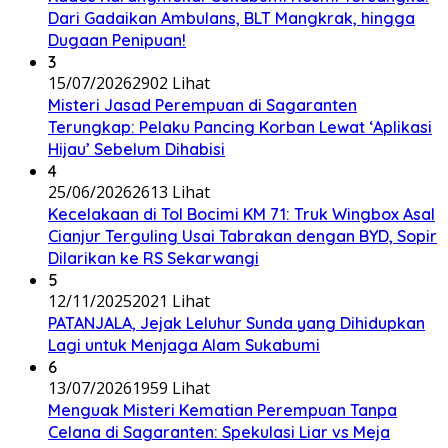
Dari Gadaikan Ambulans, BLT Mangkrak, hingga
Dugaan Penipuan!
3
15/07/2026
2902 Lihat
Misteri Jasad Perempuan di Sagaranten
Terungkap: Pelaku Pancing Korban Lewat ‘Aplikasi
Hijau’ Sebelum Dihabisi
4
25/06/2026
2613 Lihat
Kecelakaan di Tol Bocimi KM 71: Truk Wingbox Asal
Cianjur Terguling Usai Tabrakan dengan BYD, Sopir
Dilarikan ke RS Sekarwangi
5
12/11/2025
2021 Lihat
PATANJALA, Jejak Leluhur Sunda yang Dihidupkan
Lagi untuk Menjaga Alam Sukabumi
6
13/07/2026
1959 Lihat
Menguak Misteri Kematian Perempuan Tanpa
Celana di Sagaranten: Spekulasi Liar vs Meja