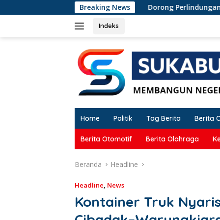
Langsung
Dorong Perlindungan Penderes Gula di Cirac
Breaking News
ke
konten
Indeks
Home
Politik
Tag Berita
Berita 
Berita Otomotif
Berita Olahraga
K
Beranda
Headline
Headline
,
News
Kontainer Truk Nyaris
Cibadak–Warungkiara