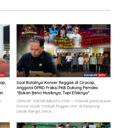
ap,
Soal Batalnya Konser Reggae di Ciracap,
Anggota DPRD Fraksi PKB Dukung Pemdes:
an
“Bukan Benci Musiknya, Tapi Efeknya”
n
CIRACAP, SUKABUMISATU.COM — Polemik pembatalan
konser musik “Ombak Reggae Live” di Kampung
Lebak Nangsi, Desa…