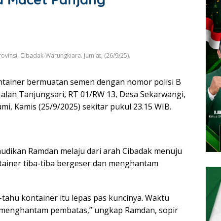
ovinsi, Cibadak-Warungkiara. Jum'at, (26/9/25).
ntainer bermuatan semen dengan nomor polisi B
i Jalan Tanjungsari, RT 01/RW 13, Desa Sekarwangi,
, Kamis (25/9/2025) sekitar pukul 23.15 WIB.
emudikan Ramdan melaju dari arah Cibadak menuju
tainer tiba-tiba bergeser dan menghantam
-tahu kontainer itu lepas pas kuncinya. Waktu
ng menghantam pembatas,” ungkap Ramdan, sopir