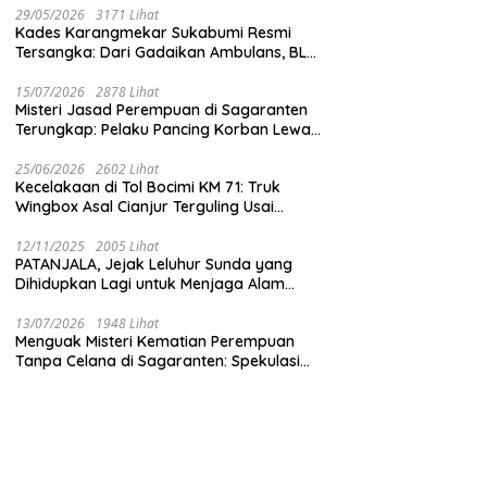
29/05/2026
3171 Lihat
Kades Karangmekar Sukabumi Resmi
Tersangka: Dari Gadaikan Ambulans, BLT
Mangkrak, hingga Dugaan Penipuan!
15/07/2026
2878 Lihat
Misteri Jasad Perempuan di Sagaranten
Terungkap: Pelaku Pancing Korban Lewat
‘Aplikasi Hijau’ Sebelum Dihabisi
25/06/2026
2602 Lihat
Kecelakaan di Tol Bocimi KM 71: Truk
Wingbox Asal Cianjur Terguling Usai
Tabrakan dengan BYD, Sopir Dilarikan ke
RS Sekarwangi
12/11/2025
2005 Lihat
PATANJALA, Jejak Leluhur Sunda yang
Dihidupkan Lagi untuk Menjaga Alam
Sukabumi
13/07/2026
1948 Lihat
Menguak Misteri Kematian Perempuan
Tanpa Celana di Sagaranten: Spekulasi
Liar vs Meja Otopsi