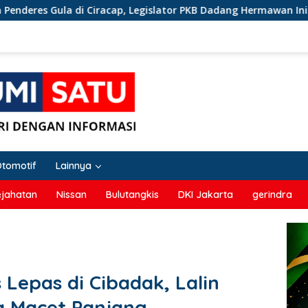
ap, Legislator PKB Dadang Hermawan Inisiasi Pembentukan Asos
Otomotif
Lainnya
ejahatan
Nissan
Bulutangkis
DKI Jakarta
gerindra
 Lepas di Cibadak, Lalin
 Macet Panjang