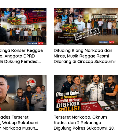
alnya Konser Reggae
Dituding Biang Narkoba dan
ap, Anggota DPRD
Miras, Musik Reggae Resmi
KB Dukung Pemdes:
Dilarang di Ciracap Sukabumi!
enci Musiknya, Tapi
”
ades Terseret
Terseret Narkoba, Oknum
, Wabup Sukabumi
Kades dan 2 Rekannya
n Narkoba Musuh
Digulung Polres Sukabumi: 28
a
Paket Sabu Disita