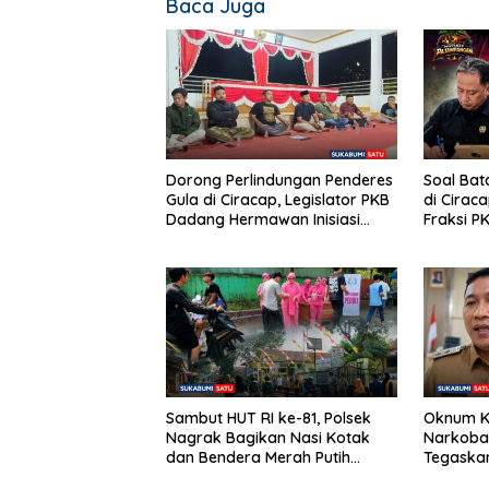
Baca Juga
Dorong Perlindungan Penderes
Soal Bat
Gula di Ciracap, Legislator PKB
di Cirac
Dadang Hermawan Inisiasi
Fraksi P
Pembentukan Asosiasi BPJS
“Bukan B
Ketenagakerjaan
Efeknya
Sambut HUT RI ke-81, Polsek
Oknum K
Nagrak Bagikan Nasi Kotak
Narkoba
dan Bendera Merah Putih
Tegaska
dalam Jumat Berkah
Bersam