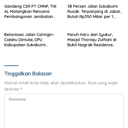
Gandeng CSR PT CMNP, TNI
38 Persen Jalan Sukabumi
AL Matangkan Rencana
Rusak: Terpanjang di Jabar,
Pembangunan Jembatan
Butuh Rp350 Miliar per 1
Leuwidinding Sukabumi
Persen Kemantapan
Betonisasi Jalan Caringin–
Penuh Haru dan Syukur,
Cidahu Dimulai, DPU
Masjid Thoriiqu Zulfiani di
Kabupaten Sukabumi
Bukit Nagrak Residence
Gelontorkan Anggaran
Sukabumi Resmi Diresmikan
Rp1,78 Miliar
Tinggalkan Balasan
Alamat email Anda tidak akan dipublikasikan.
Ruas yang wajib
ditandai
*