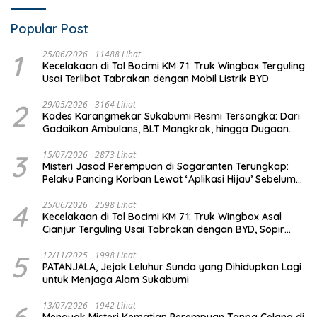
Popular Post
1
25/06/2026
11488 Lihat
Kecelakaan di Tol Bocimi KM 71: Truk Wingbox Terguling
Usai Terlibat Tabrakan dengan Mobil Listrik BYD
2
29/05/2026
3164 Lihat
Kades Karangmekar Sukabumi Resmi Tersangka: Dari
Gadaikan Ambulans, BLT Mangkrak, hingga Dugaan
Penipuan!
3
15/07/2026
2873 Lihat
Misteri Jasad Perempuan di Sagaranten Terungkap:
Pelaku Pancing Korban Lewat ‘Aplikasi Hijau’ Sebelum
Dihabisi
4
25/06/2026
2598 Lihat
Kecelakaan di Tol Bocimi KM 71: Truk Wingbox Asal
Cianjur Terguling Usai Tabrakan dengan BYD, Sopir
Dilarikan ke RS Sekarwangi
5
12/11/2025
1998 Lihat
PATANJALA, Jejak Leluhur Sunda yang Dihidupkan Lagi
untuk Menjaga Alam Sukabumi
6
13/07/2026
1942 Lihat
Menguak Misteri Kematian Perempuan Tanpa Celana di