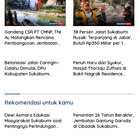
Gandeng CSR PT CMNP, TNI
38 Persen Jalan Sukabumi
AL Matangkan Rencana
Rusak: Terpanjang di Jabar,
Pembangunan Jembatan
Butuh Rp350 Miliar per 1
Leuwidinding Sukabumi
Persen Kemantapan
Betonisasi Jalan Caringin–
Penuh Haru dan Syukur,
Cidahu Dimulai, DPU
Masjid Thoriiqu Zulfiani di
Kabupaten Sukabumi
Bukit Nagrak Residence
Gelontorkan Anggaran
Sukabumi Resmi Diresmikan
Rp1,78 Miliar
Rekomendasi untuk kamu
Dewi Asmara Edukasi
Penantian 26 Tahun Berakhir,
Masyarakat Sukabumi soal
Jembatan Gantung Garuda
Pentingnya Perlindungan
di Cibadak Sukabumi
Kekayaan Intelektual
Diresmikan