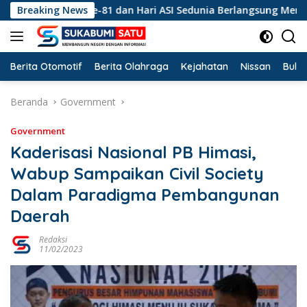
Langsung
an HUT RI ke-81 dan Hari ASI Sedunia Berlangsung Meriah
Breaking News
ke
konten
Berita Otomotif
Berita Olahraga
Kejahatan
Nissan
Bulut
Beranda
Government
Government
Kaderisasi Nasional PB Himasi,
Wabup Sampaikan Civil Society
Dalam Paradigma Pembangunan
Daerah
Redaksi
11/02/2023