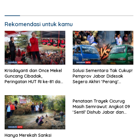
Pangrango Stasiun Cicurug
Imbau Warga Bijak Gunakan
Air
Rekomendasi untuk kamu
Krisdayanti dan Once Mekel
Solusi Sementara Tak Cukup!
Guncang Cibadak,
Pemprov Jabar Didesak
Peringatan HUT RI ke-81 dan
Segera Akhiri ‘Perang’
Hari ASI Sedunia Berlangsung
Trayek Angkot 02 dan 09
Meriah
Penataan Trayek Cicurug
Masih Semrawut: Angkot 09
‘Sentil’ Dishub Jabar dan
Ancam Mogok Massal
Hanya Merekah Sanksi