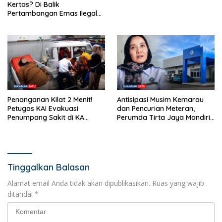
Kertas? Di Balik
Pertambangan Emas Ilegal
Bantargadung dan Bom
Waktu Bencana Ekologis
Penanganan Kilat 2 Menit!
Antisipasi Musim Kemarau
Petugas KAI Evakuasi
dan Pencurian Meteran,
Penumpang Sakit di KA
Perumda Tirta Jaya Mandiri
Pangrango Stasiun Cicurug
Imbau Warga Bijak Gunakan
Air
Tinggalkan Balasan
Alamat email Anda tidak akan dipublikasikan.
Ruas yang wajib
ditandai
*