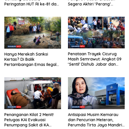
Peringatan HUT RI ke-81 dan
Segera Akhiri ‘Perang’
Hari ASI Sedunia Berlangsung
Trayek Angkot 02 dan 09
Meriah
Penataan Trayek Cicurug
Hanya Merekah Sanksi
Masih Semrawut: Angkot 09
Kertas? Di Balik
‘Sentil’ Dishub Jabar dan
Pertambangan Emas Ilegal
Ancam Mogok Massal
Bantargadung dan Bom
Waktu Bencana Ekologis
Penanganan Kilat 2 Menit!
Antisipasi Musim Kemarau
Petugas KAI Evakuasi
dan Pencurian Meteran,
Penumpang Sakit di KA
Perumda Tirta Jaya Mandiri