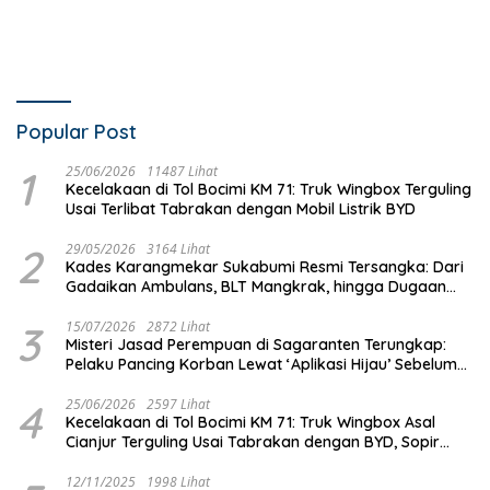
Popular Post
1
25/06/2026
11487 Lihat
Kecelakaan di Tol Bocimi KM 71: Truk Wingbox Terguling
Usai Terlibat Tabrakan dengan Mobil Listrik BYD
2
29/05/2026
3164 Lihat
Kades Karangmekar Sukabumi Resmi Tersangka: Dari
Gadaikan Ambulans, BLT Mangkrak, hingga Dugaan
Penipuan!
3
15/07/2026
2872 Lihat
Misteri Jasad Perempuan di Sagaranten Terungkap:
Pelaku Pancing Korban Lewat ‘Aplikasi Hijau’ Sebelum
Dihabisi
4
25/06/2026
2597 Lihat
Kecelakaan di Tol Bocimi KM 71: Truk Wingbox Asal
Cianjur Terguling Usai Tabrakan dengan BYD, Sopir
Dilarikan ke RS Sekarwangi
12/11/2025
1998 Lihat