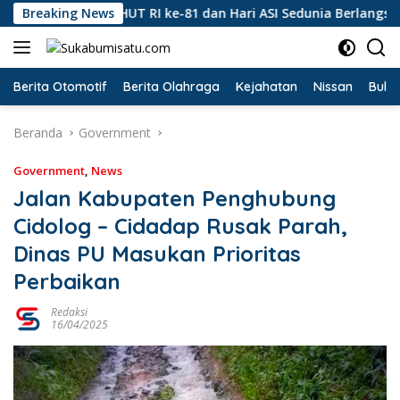
Langsung
ringatan HUT RI ke-81 dan Hari ASI Sedunia Berlangsung Meria
Breaking News
ke
konten
Berita Otomotif
Berita Olahraga
Kejahatan
Nissan
Bulut
Beranda
Government
Government
,
News
Jalan Kabupaten Penghubung
Cidolog – Cidadap Rusak Parah,
Dinas PU Masukan Prioritas
Perbaikan
Redaksi
16/04/2025