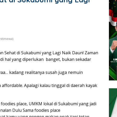
Istimewa)
 Sehat di Sukabumi yang Lagi Naik Daun! Zaman
adi hal yang diperlukan banget, bukan sekadar
 yaa… kadang realitanya susah juga nemuin
 affordable. Apalagi kalau tinggal di daerah kayak
foodies place, UMKM lokal di Sukabumi yang jadi
nalan Dulu Sama foodies place
l buat kamu yang pengen makan enak tapi tetap