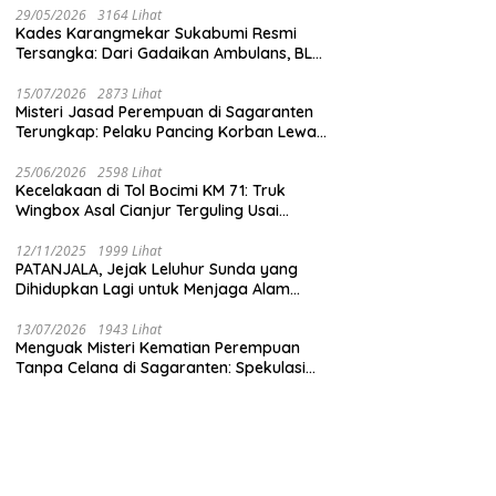
29/05/2026
3164 Lihat
Kades Karangmekar Sukabumi Resmi
Tersangka: Dari Gadaikan Ambulans, BLT
Mangkrak, hingga Dugaan Penipuan!
15/07/2026
2873 Lihat
Misteri Jasad Perempuan di Sagaranten
Terungkap: Pelaku Pancing Korban Lewat
‘Aplikasi Hijau’ Sebelum Dihabisi
25/06/2026
2598 Lihat
Kecelakaan di Tol Bocimi KM 71: Truk
Wingbox Asal Cianjur Terguling Usai
Tabrakan dengan BYD, Sopir Dilarikan ke
RS Sekarwangi
12/11/2025
1999 Lihat
PATANJALA, Jejak Leluhur Sunda yang
Dihidupkan Lagi untuk Menjaga Alam
Sukabumi
13/07/2026
1943 Lihat
Menguak Misteri Kematian Perempuan
Tanpa Celana di Sagaranten: Spekulasi
Liar vs Meja Otopsi