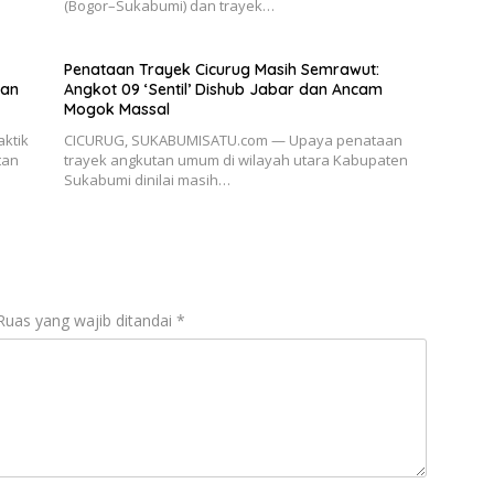
(Bogor–Sukabumi) dan trayek…
Penataan Trayek Cicurug Masih Semrawut:
dan
Angkot 09 ‘Sentil’ Dishub Jabar dan Ancam
Mogok Massal
ktik
CICURUG, SUKABUMISATU.com — Upaya penataan
tan
trayek angkutan umum di wilayah utara Kabupaten
Sukabumi dinilai masih…
Ruas yang wajib ditandai
*