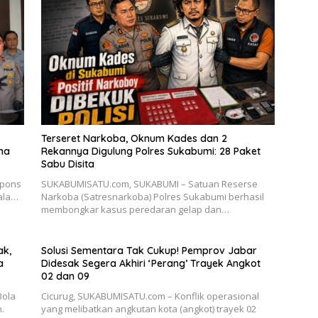
Terseret Narkoba, Oknum Kades dan 2
ma
Rekannya Digulung Polres Sukabumi: 28 Paket
Sabu Disita
spons
SUKABUMISATU.com, SUKABUMI – Satuan Reserse
ala…
Narkoba (Satresnarkoba) Polres Sukabumi berhasil
membongkar kasus peredaran gelap dan…
ak,
Solusi Sementara Tak Cukup! Pemprov Jabar
a
Didesak Segera Akhiri ‘Perang’ Trayek Angkot
02 dan 09
Bola
​Cicurug, SUKABUMISATU.com – Konflik operasional
.
yang melibatkan angkutan kota (angkot) trayek 02