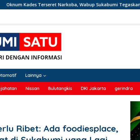
erseret Narkoba, Wabup Sukabumi Tegaskan Narkoba Musuh 
Otomotif
Lainnya
ejahatan
Nissan
Bulutangkis
DKI Jakarta
gerindra
lu Ribet: Ada foodiesplace,
t di Sukabumi yang Lagi