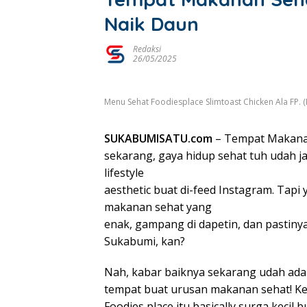
Naik Daun
Redaksi
26/05/2025
Menu Sehat Foodiesplace Slimtoast Chicken Ala FP. (
SUKABUMISATU.com
– Tempat Makanan
sekarang, gaya hidup sehat tuh udah j
lifestyle
aesthetic buat di-feed Instagram. Tapi
makanan sehat yang
enak, gampang di dapetin, dan pastinya
Sukabumi, kan?
Nah, kabar baiknya sekarang udah ada 
tempat buat urusan makanan sehat! Ke
Foodies place itu basically surga keci