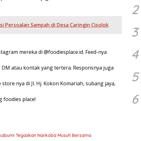
2
i Persoalan Sampah di Desa Caringin Cisolok
3
4
stagram mereka di @foodiesplace.id. Feed-nya
ia DM atau kontak yang tertera. Responsnya juga
5
 store nya di Jl. Hj. Kokon Komariah, subang jaya,
6
 foodies place!
ukabumi Tegaskan Narkoba Musuh Bersama