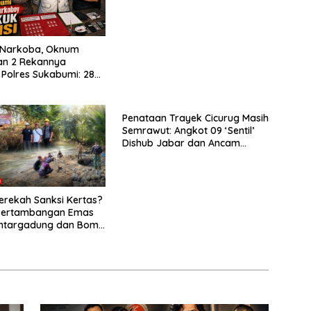
Sedunia Berlangsung Meriah
t Narkoba, Oknum
an 2 Rekannya
 Polres Sukabumi: 28
bu Disita
Penataan Trayek Cicurug Masih
Semrawut: Angkot 09 ‘Sentil’
Dishub Jabar dan Ancam
Mogok Massal
rekah Sanksi Kertas?
 Pertambangan Emas
antargadung dan Bom
ncana Ekologis