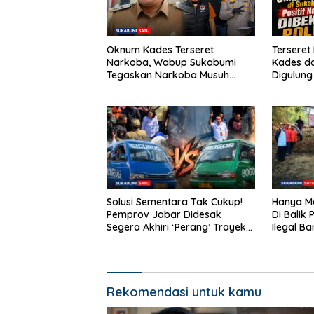
Oknum Kades Terseret
Tersere
Narkoba, Wabup Sukabumi
Kades d
Tegaskan Narkoba Musuh
Digulung
Bersama
Paket Sa
Solusi Sementara Tak Cukup!
Hanya Me
Pemprov Jabar Didesak
Di Balik
Segera Akhiri ‘Perang’ Trayek
Ilegal B
Angkot 02 dan 09
Waktu Be
Rekomendasi untuk kamu