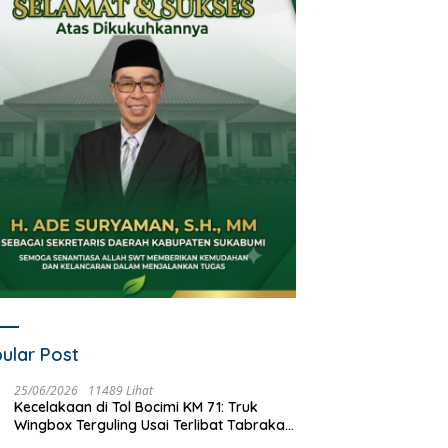
ular Post
25/06/2026
11489 Lihat
Kecelakaan di Tol Bocimi KM 71: Truk
Wingbox Terguling Usai Terlibat Tabrakan
dengan Mobil Listrik BYD