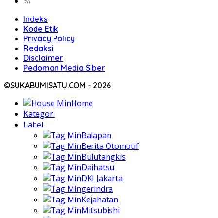
Indeks
Kode Etik
Privacy Policy
Redaksi
Disclaimer
Pedoman Media Siber
©SUKABUMISATU.COM - 2026
Home
Kategori
Label
Balapan
Berita Otomotif
Bulutangkis
Daihatsu
DKI Jakarta
gerindra
Kejahatan
Mitsubishi