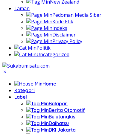
New Zealand
Laman
Pedoman Media Siber
Kode Etik
Indeks
Disclaimer
Privacy Policy
Politik
Uncategorized
Home
Kategori
Label
Balapan
Berita Otomotif
Bulutangkis
Daihatsu
DKI Jakarta