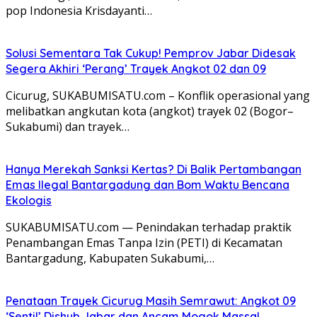
pop Indonesia Krisdayanti…
Solusi Sementara Tak Cukup! Pemprov Jabar Didesak
Segera Akhiri ‘Perang’ Trayek Angkot 02 dan 09
​Cicurug, SUKABUMISATU.com – Konflik operasional yang
melibatkan angkutan kota (angkot) trayek 02 (Bogor–
Sukabumi) dan trayek…
Hanya Merekah Sanksi Kertas? Di Balik Pertambangan
Emas Ilegal Bantargadung dan Bom Waktu Bencana
Ekologis
SUKABUMISATU.com — Penindakan terhadap praktik
Penambangan Emas Tanpa Izin (PETI) di Kecamatan
Bantargadung, Kabupaten Sukabumi,…
Penataan Trayek Cicurug Masih Semrawut: Angkot 09
‘Sentil’ Dishub Jabar dan Ancam Mogok Massal