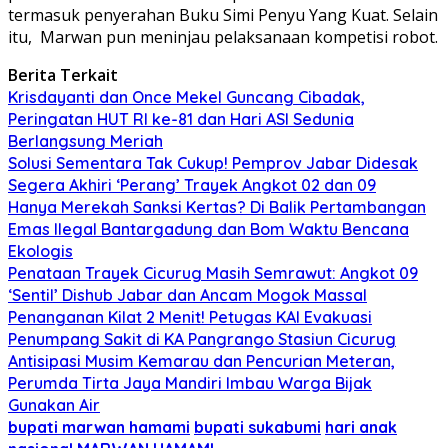
termasuk penyerahan Buku Simi Penyu Yang Kuat. Selain
itu, Marwan pun meninjau pelaksanaan kompetisi robot.
Berita Terkait
Krisdayanti dan Once Mekel Guncang Cibadak,
Peringatan HUT RI ke-81 dan Hari ASI Sedunia
Berlangsung Meriah
Solusi Sementara Tak Cukup! Pemprov Jabar Didesak
Segera Akhiri ‘Perang’ Trayek Angkot 02 dan 09
Hanya Merekah Sanksi Kertas? Di Balik Pertambangan
Emas Ilegal Bantargadung dan Bom Waktu Bencana
Ekologis
Penataan Trayek Cicurug Masih Semrawut: Angkot 09
‘Sentil’ Dishub Jabar dan Ancam Mogok Massal
Penanganan Kilat 2 Menit! Petugas KAI Evakuasi
Penumpang Sakit di KA Pangrango Stasiun Cicurug
Antisipasi Musim Kemarau dan Pencurian Meteran,
Perumda Tirta Jaya Mandiri Imbau Warga Bijak
Gunakan Air
bupati marwan hamami
bupati sukabumi
hari anak