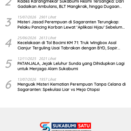
2
Kades Karangmekar Sukabumi Resmi Tersangka: Dari
Gadaikan Ambulans, BLT Mangkrak, hingga Dugaan
Penipuan!
3
15/07/2026
2901 Lihat
Misteri Jasad Perempuan di Sagaranten Terungkap:
Pelaku Pancing Korban Lewat ‘Aplikasi Hijau’ Sebelum
Dihabisi
4
25/06/2026
2613 Lihat
Kecelakaan di Tol Bocimi KM 71: Truk Wingbox Asal
Cianjur Terguling Usai Tabrakan dengan BYD, Sopir
Dilarikan ke RS Sekarwangi
5
12/11/2025
2021 Lihat
PATANJALA, Jejak Leluhur Sunda yang Dihidupkan Lagi
untuk Menjaga Alam Sukabumi
6
13/07/2026
1957 Lihat
Menguak Misteri Kematian Perempuan Tanpa Celana di
Sagaranten: Spekulasi Liar vs Meja Otopsi