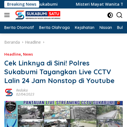
Langsung
kidang Sukabumi
Breaking News
Misteri Mayat Wanita Tanpa Atasan di 
ke
konten
Berita Otomotif
Berita Olahraga
Kejahatan
Nissan
Bulut
Beranda
Headline
Headline
,
News
Cek Linknya di Sini! Polres
Sukabumi Tayangkan Live CCTV
Lalin 24 Jam Nonstop di Youtube
Redaksi
02/04/2023