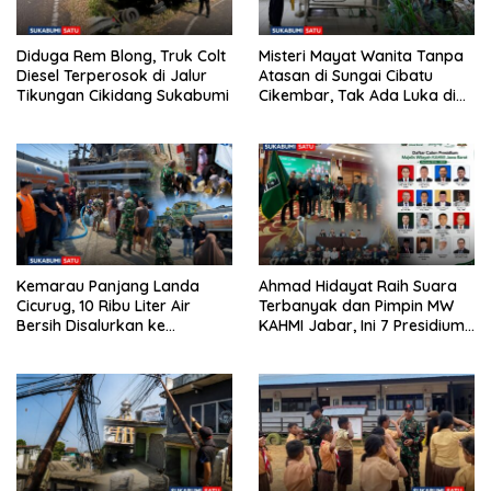
Diduga Rem Blong, Truk Colt
Misteri Mayat Wanita Tanpa
Diesel Terperosok di Jalur
Atasan di Sungai Cibatu
Tikungan Cikidang Sukabumi
Cikembar, Tak Ada Luka di
Tubuh
Kemarau Panjang Landa
Ahmad Hidayat Raih Suara
Cicurug, 10 Ribu Liter Air
Terbanyak dan Pimpin MW
Bersih Disalurkan ke
KAHMI Jabar, Ini 7 Presidium
Kampung Sikup
Terpilih Periode 2026–2031