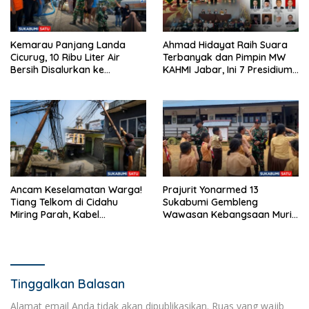
Kemarau Panjang Landa
Ahmad Hidayat Raih Suara
Cicurug, 10 Ribu Liter Air
Terbanyak dan Pimpin MW
Bersih Disalurkan ke
KAHMI Jabar, Ini 7 Presidium
Kampung Sikup
Terpilih Periode 2026–2031
Ancam Keselamatan Warga!
Prajurit Yonarmed 13
Tiang Telkom di Cidahu
Sukabumi Gembleng
Miring Parah, Kabel
Wawasan Kebangsaan Murid
Semrawut Dibiarkan Tanpa
SD di Perbatasan RI-Malaysia
Penanganan
Tinggalkan Balasan
Alamat email Anda tidak akan dipublikasikan.
Ruas yang wajib