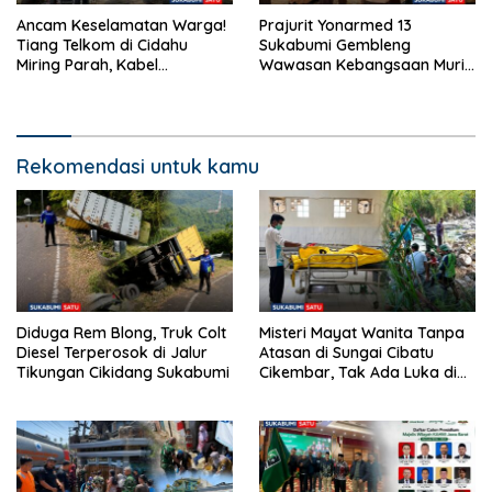
Ancam Keselamatan Warga!
Prajurit Yonarmed 13
Tiang Telkom di Cidahu
Sukabumi Gembleng
Miring Parah, Kabel
Wawasan Kebangsaan Murid
Semrawut Dibiarkan Tanpa
SD di Perbatasan RI-Malaysia
Penanganan
Rekomendasi untuk kamu
Diduga Rem Blong, Truk Colt
Misteri Mayat Wanita Tanpa
Diesel Terperosok di Jalur
Atasan di Sungai Cibatu
Tikungan Cikidang Sukabumi
Cikembar, Tak Ada Luka di
Tubuh