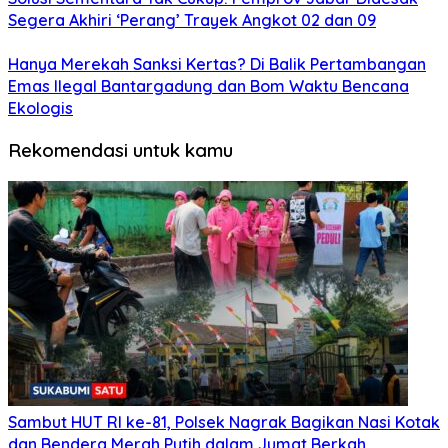
Segera Akhiri ‘Perang’ Trayek Angkot 02 dan 09
Hanya Merekah Sanksi Kertas? Di Balik Pertambangan
Emas Ilegal Bantargadung dan Bom Waktu Bencana
Ekologis
Rekomendasi untuk kamu
Sambut HUT RI ke-81, Polsek Nagrak Bagikan Nasi Kotak
dan Bendera Merah Putih dalam Jumat Berkah