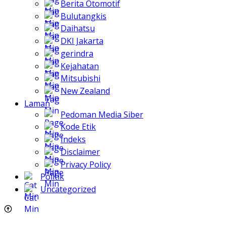
Berita Otomotif
Bulutangkis
Daihatsu
DKI Jakarta
gerindra
Kejahatan
Mitsubishi
New Zealand
Laman
Pedoman Media Siber
Kode Etik
Indeks
Disclaimer
Privacy Policy
Politik
Uncategorized