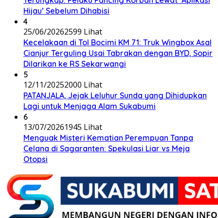
Hijau’ Sebelum Dihabisi
4
25/06/2026
2599 Lihat
Kecelakaan di Tol Bocimi KM 71: Truk Wingbox Asal
Cianjur Terguling Usai Tabrakan dengan BYD, Sopir
Dilarikan ke RS Sekarwangi
5
12/11/2025
2000 Lihat
PATANJALA, Jejak Leluhur Sunda yang Dihidupkan
Lagi untuk Menjaga Alam Sukabumi
6
13/07/2026
1945 Lihat
Menguak Misteri Kematian Perempuan Tanpa
Celana di Sagaranten: Spekulasi Liar vs Meja
Otopsi