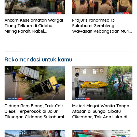
Ancam Keselamatan Warga!
Prajurit Yonarmed 13
Tiang Telkom di Cidahu
Sukabumi Gembleng
Miring Parah, Kabel
Wawasan Kebangsaan Murid
Semrawut Dibiarkan Tanpa
SD di Perbatasan RI-Malaysia
Penanganan
Rekomendasi untuk kamu
Diduga Rem Blong, Truk Colt
Misteri Mayat Wanita Tanpa
Diesel Terperosok di Jalur
Atasan di Sungai Cibatu
Tikungan Cikidang Sukabumi
Cikembar, Tak Ada Luka di
Tubuh