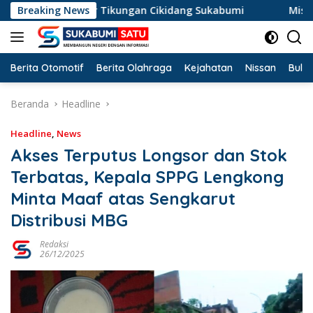
Langsung
i Jalur Tikungan Cikidang Sukabumi
Breaking News
Misteri Mayat Wani
ke
konten
Berita Otomotif
Berita Olahraga
Kejahatan
Nissan
Bulut
Beranda
Headline
Headline
,
News
Akses Terputus Longsor dan Stok
Terbatas, Kepala SPPG Lengkong
Minta Maaf atas Sengkarut
Distribusi MBG
Redaksi
26/12/2025