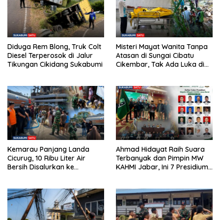
Diduga Rem Blong, Truk Colt
Misteri Mayat Wanita Tanpa
Diesel Terperosok di Jalur
Atasan di Sungai Cibatu
Tikungan Cikidang Sukabumi
Cikembar, Tak Ada Luka di
Tubuh
Kemarau Panjang Landa
Ahmad Hidayat Raih Suara
Cicurug, 10 Ribu Liter Air
Terbanyak dan Pimpin MW
Bersih Disalurkan ke
KAHMI Jabar, Ini 7 Presidium
Kampung Sikup
Terpilih Periode 2026–2031