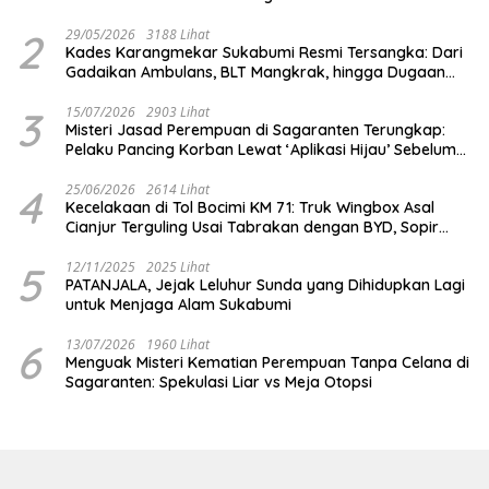
2
29/05/2026
3188 Lihat
Kades Karangmekar Sukabumi Resmi Tersangka: Dari
Gadaikan Ambulans, BLT Mangkrak, hingga Dugaan
Penipuan!
3
15/07/2026
2903 Lihat
Misteri Jasad Perempuan di Sagaranten Terungkap:
Pelaku Pancing Korban Lewat ‘Aplikasi Hijau’ Sebelum
Dihabisi
4
25/06/2026
2614 Lihat
Kecelakaan di Tol Bocimi KM 71: Truk Wingbox Asal
Cianjur Terguling Usai Tabrakan dengan BYD, Sopir
Dilarikan ke RS Sekarwangi
5
12/11/2025
2025 Lihat
PATANJALA, Jejak Leluhur Sunda yang Dihidupkan Lagi
untuk Menjaga Alam Sukabumi
6
13/07/2026
1960 Lihat
Menguak Misteri Kematian Perempuan Tanpa Celana di
Sagaranten: Spekulasi Liar vs Meja Otopsi