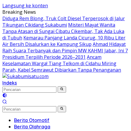
Langsung ke konten
Breaking News
Diduga Rem Blong, Truk Colt Diesel Terperosok di Jalur
Tikungan Cikidang Sukabumi
Misteri Mayat Wanita
Tanpa Atasan di Sungai Cibatu Cikembar, Tak Ada Luka
di Tubuh
Kemarau Panjang Landa Cicurug, 10 Ribu Liter
Air Bersih Disalurkan ke Kampung Sikup
Ahmad Hidayat
Raih Suara Terbanyak dan Pimpin MW KAHMI Jabar, Ini 7
Presidium Terpilih Periode 2026–2031
Ancam
Keselamatan Warga! Tiang Telkom di Cidahu Miring
Parah, Kabel Semrawut Dibiarkan Tanpa Penanganan
Indeks
Berita Otomotif
Berita Olahraga