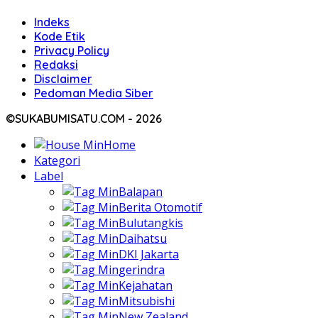
Indeks
Kode Etik
Privacy Policy
Redaksi
Disclaimer
Pedoman Media Siber
©SUKABUMISATU.COM - 2026
Home
Kategori
Label
Balapan
Berita Otomotif
Bulutangkis
Daihatsu
DKI Jakarta
gerindra
Kejahatan
Mitsubishi
New Zealand