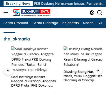
Langsung
ap, Legislator PKB Dadang Hermawan Inisiasi Pembentukan Asos
Breaking News
ke
konten
Berita Otomotif
Berita Olahraga
Kejahatan
Nissan
Bulut
the jakmania
Dituding Biang Narkoba dan
Miras, Musik Reggae Resmi
Soal Batalnya Konser
Dilarang di Ciracap
Reggae di Ciracap, Anggota
Sukabumi!
DPRD Fraksi PKB Dukung
Pemdes: “Bukan Benci
Musiknya, Tapi Efeknya”