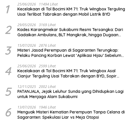
1
25/06/2026
11494 Lihat
Kecelakaan di Tol Bocimi KM 71: Truk Wingbox Terguling
Usai Terlibat Tabrakan dengan Mobil Listrik BYD
2
29/05/2026
3169 Lihat
Kades Karangmekar Sukabumi Resmi Tersangka: Dari
Gadaikan Ambulans, BLT Mangkrak, hingga Dugaan
Penipuan!
3
15/07/2026
2876 Lihat
Misteri Jasad Perempuan di Sagaranten Terungkap:
Pelaku Pancing Korban Lewat ‘Aplikasi Hijau’ Sebelum
Dihabisi
4
25/06/2026
2599 Lihat
Kecelakaan di Tol Bocimi KM 71: Truk Wingbox Asal
Cianjur Terguling Usai Tabrakan dengan BYD, Sopir
Dilarikan ke RS Sekarwangi
5
12/11/2025
2002 Lihat
PATANJALA, Jejak Leluhur Sunda yang Dihidupkan Lagi
untuk Menjaga Alam Sukabumi
6
13/07/2026
1946 Lihat
Menguak Misteri Kematian Perempuan Tanpa Celana di
Sagaranten: Spekulasi Liar vs Meja Otopsi