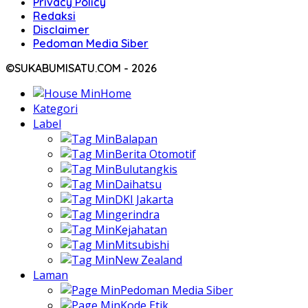
Privacy Policy
Redaksi
Disclaimer
Pedoman Media Siber
©SUKABUMISATU.COM - 2026
Home
Kategori
Label
Balapan
Berita Otomotif
Bulutangkis
Daihatsu
DKI Jakarta
gerindra
Kejahatan
Mitsubishi
New Zealand
Laman
Pedoman Media Siber
Kode Etik