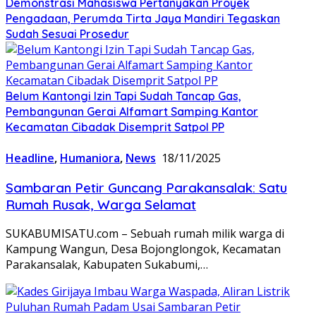
Demonstrasi Mahasiswa Pertanyakan Proyek
Pengadaan, Perumda Tirta Jaya Mandiri Tegaskan
Sudah Sesuai Prosedur
Belum Kantongi Izin Tapi Sudah Tancap Gas,
Pembangunan Gerai Alfamart Samping Kantor
Kecamatan Cibadak Disemprit Satpol PP
Headline
,
Humaniora
,
News
18/11/2025
Sambaran Petir Guncang Parakansalak: Satu
Rumah Rusak, Warga Selamat
SUKABUMISATU.com – Sebuah rumah milik warga di
Kampung Wangun, Desa Bojonglongok, Kecamatan
Parakansalak, Kabupaten Sukabumi,…