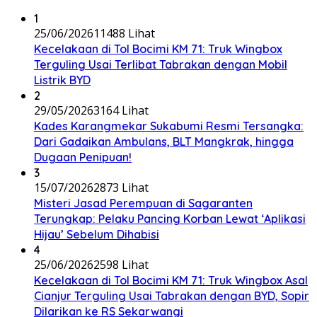
1
25/06/2026
11488 Lihat
Kecelakaan di Tol Bocimi KM 71: Truk Wingbox
Terguling Usai Terlibat Tabrakan dengan Mobil
Listrik BYD
2
29/05/2026
3164 Lihat
Kades Karangmekar Sukabumi Resmi Tersangka:
Dari Gadaikan Ambulans, BLT Mangkrak, hingga
Dugaan Penipuan!
3
15/07/2026
2873 Lihat
Misteri Jasad Perempuan di Sagaranten
Terungkap: Pelaku Pancing Korban Lewat ‘Aplikasi
Hijau’ Sebelum Dihabisi
4
25/06/2026
2598 Lihat
Kecelakaan di Tol Bocimi KM 71: Truk Wingbox Asal
Cianjur Terguling Usai Tabrakan dengan BYD, Sopir
Dilarikan ke RS Sekarwangi