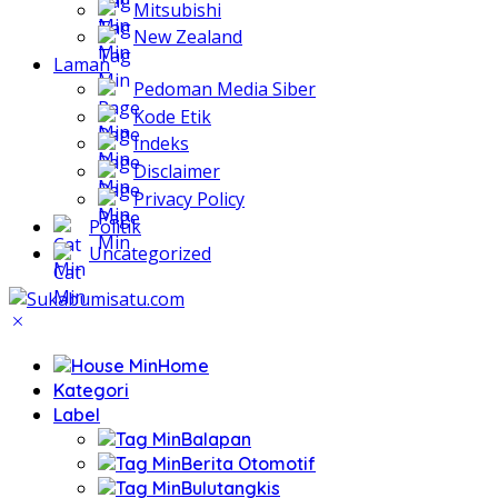
Mitsubishi
New Zealand
Laman
Pedoman Media Siber
Kode Etik
Indeks
Disclaimer
Privacy Policy
Politik
Uncategorized
Home
Kategori
Label
Balapan
Berita Otomotif
Bulutangkis