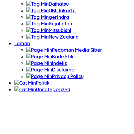
Daihatsu
DKI Jakarta
gerindra
Kejahatan
Mitsubishi
New Zealand
Laman
Pedoman Media Siber
Kode Etik
Indeks
Disclaimer
Privacy Policy
Politik
Uncategorized