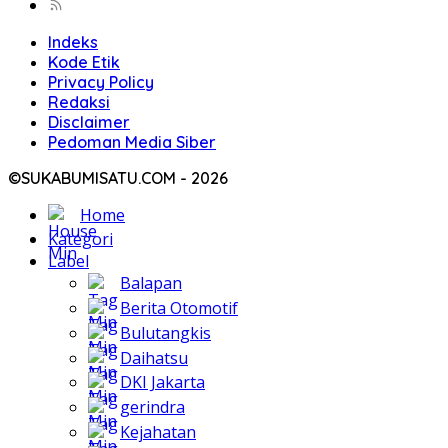
Indeks
Kode Etik
Privacy Policy
Redaksi
Disclaimer
Pedoman Media Siber
©SUKABUMISATU.COM - 2026
Home
Kategori
Label
Balapan
Berita Otomotif
Bulutangkis
Daihatsu
DKI Jakarta
gerindra
Kejahatan