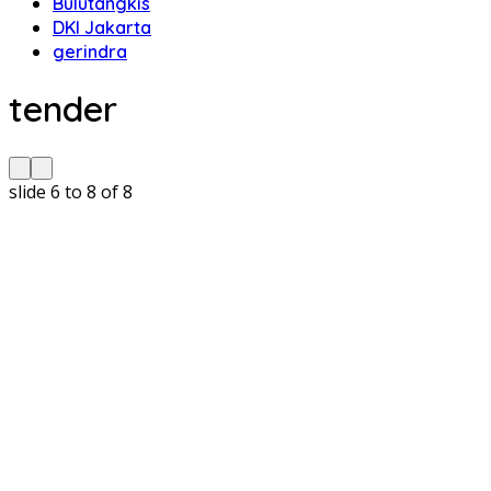
Bulutangkis
DKI Jakarta
gerindra
tender
slide
6 to 8
of 8