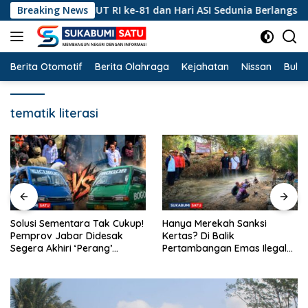
Langsung
eringatan HUT RI ke-81 dan Hari ASI Sedunia Berlangsung Meria
Breaking News
ke
konten
Berita Otomotif
Berita Olahraga
Kejahatan
Nissan
Bulut
tematik literasi
Solusi Sementara Tak Cukup!
Hanya Merekah Sanksi
Pemprov Jabar Didesak
Kertas? Di Balik
Segera Akhiri ‘Perang’
Pertambangan Emas Ilegal
Trayek Angkot 02 dan 09
Bantargadung dan Bom
Waktu Bencana Ekologis