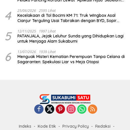
Dihabisi
4
25/06/2026
2595 Lihat
Kecelakaan di Tol Bocimi KM 71: Truk Wingbox Asal
Cianjur Terguling Usai Tabrakan dengan BYD, Sopir
Dilarikan ke RS Sekarwangi
5
12/11/2025
1997 Lihat
PATANJALA, Jejak Leluhur Sunda yang Dihidupkan Lagi
untuk Menjaga Alam Sukabumi
6
13/07/2026
1939 Lihat
Menguak Misteri Kematian Perempuan Tanpa Celana di
Sagaranten: Spekulasi Liar vs Meja Otopsi
Indeks
Kode Etik
Privacy Policy
Redaksi