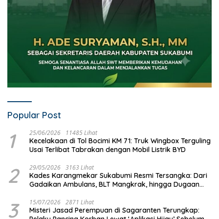
Popular Post
1
25/06/2026
11485 Lihat
Kecelakaan di Tol Bocimi KM 71: Truk Wingbox Terguling
Usai Terlibat Tabrakan dengan Mobil Listrik BYD
2
29/05/2026
3163 Lihat
Kades Karangmekar Sukabumi Resmi Tersangka: Dari
Gadaikan Ambulans, BLT Mangkrak, hingga Dugaan
Penipuan!
3
15/07/2026
2871 Lihat
Misteri Jasad Perempuan di Sagaranten Terungkap:
Pelaku Pancing Korban Lewat ‘Aplikasi Hijau’ Sebelum