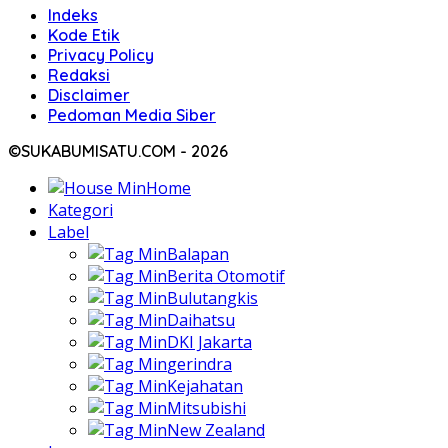
Indeks
Kode Etik
Privacy Policy
Redaksi
Disclaimer
Pedoman Media Siber
©SUKABUMISATU.COM - 2026
Home
Kategori
Label
Balapan
Berita Otomotif
Bulutangkis
Daihatsu
DKI Jakarta
gerindra
Kejahatan
Mitsubishi
New Zealand