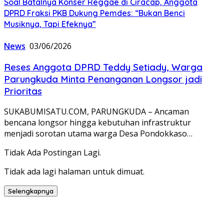
Soal Batalnya Konser Reggae di Ciracap, Anggota
DPRD Fraksi PKB Dukung Pemdes: “Bukan Benci
Musiknya, Tapi Efeknya”
News
03/06/2026
Reses Anggota DPRD Teddy Setiady, Warga
Parungkuda Minta Penanganan Longsor jadi
Prioritas
SUKABUMISATU.COM, PARUNGKUDA – Ancaman
bencana longsor hingga kebutuhan infrastruktur
menjadi sorotan utama warga Desa Pondokkaso…
Tidak Ada Postingan Lagi.
Tidak ada lagi halaman untuk dimuat.
Selengkapnya