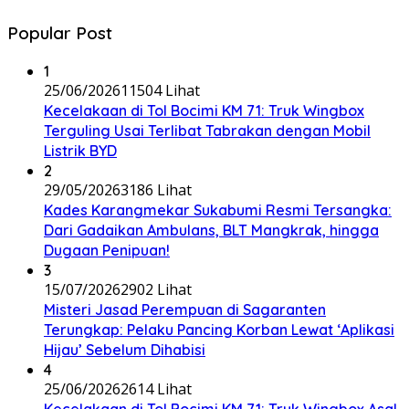
Popular Post
1
25/06/2026
11504 Lihat
Kecelakaan di Tol Bocimi KM 71: Truk Wingbox
Terguling Usai Terlibat Tabrakan dengan Mobil
Listrik BYD
2
29/05/2026
3186 Lihat
Kades Karangmekar Sukabumi Resmi Tersangka:
Dari Gadaikan Ambulans, BLT Mangkrak, hingga
Dugaan Penipuan!
3
15/07/2026
2902 Lihat
Misteri Jasad Perempuan di Sagaranten
Terungkap: Pelaku Pancing Korban Lewat ‘Aplikasi
Hijau’ Sebelum Dihabisi
4
25/06/2026
2614 Lihat
Kecelakaan di Tol Bocimi KM 71: Truk Wingbox Asal