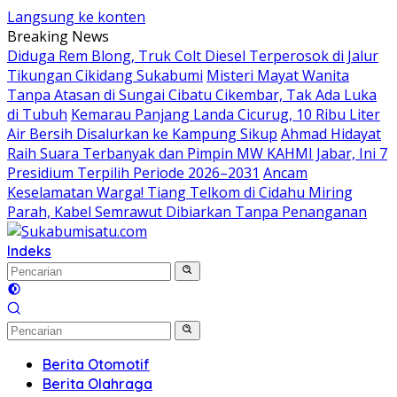
Langsung ke konten
Breaking News
Diduga Rem Blong, Truk Colt Diesel Terperosok di Jalur
Tikungan Cikidang Sukabumi
Misteri Mayat Wanita
Tanpa Atasan di Sungai Cibatu Cikembar, Tak Ada Luka
di Tubuh
Kemarau Panjang Landa Cicurug, 10 Ribu Liter
Air Bersih Disalurkan ke Kampung Sikup
Ahmad Hidayat
Raih Suara Terbanyak dan Pimpin MW KAHMI Jabar, Ini 7
Presidium Terpilih Periode 2026–2031
Ancam
Keselamatan Warga! Tiang Telkom di Cidahu Miring
Parah, Kabel Semrawut Dibiarkan Tanpa Penanganan
Indeks
Berita Otomotif
Berita Olahraga