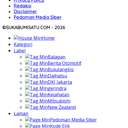
Redaksi
Disclaimer
Pedoman Media Siber
©SUKABUMISATU.COM - 2026
Home
Kategori
Label
Balapan
Berita Otomotif
Bulutangkis
Daihatsu
DKI Jakarta
gerindra
Kejahatan
Mitsubishi
New Zealand
Laman
Pedoman Media Siber
Kode Etik