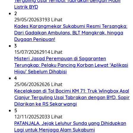
Terguling Usai Terlibat Tabrakan dengan Mobil
Listrik BYD
2
29/05/2026
3193 Lihat
Kades Karangmekar Sukabumi Resmi Tersangka:
Dari Gadaikan Ambulans, BLT Mangkrak, hingga
Dugaan Penipuan!
3
15/07/2026
2914 Lihat
Misteri Jasad Perempuan di Sagaranten
Terungkap: Pelaku Pancing Korban Lewat ‘Aplikasi
Hijau’ Sebelum Dihabisi
4
25/06/2026
2626 Lihat
Kecelakaan di Tol Bocimi KM 71: Truk Wingbox Asal
Cianjur Terguling Usai Tabrakan dengan BYD, Sopir
Dilarikan ke RS Sekarwangi
5
12/11/2025
2033 Lihat
PATANJALA, Jejak Leluhur Sunda yang Dihidupkan
Lagi untuk Menjaga Alam Sukabumi