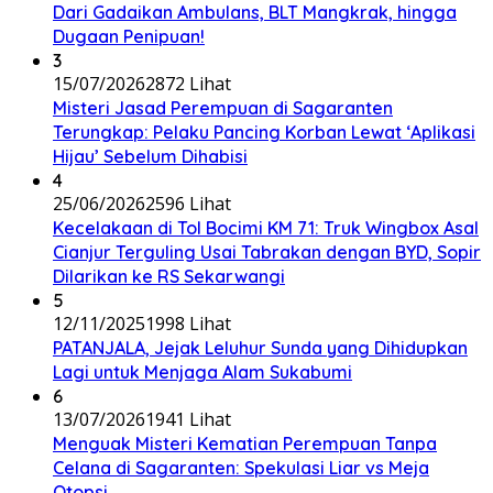
Dari Gadaikan Ambulans, BLT Mangkrak, hingga
Dugaan Penipuan!
3
15/07/2026
2872 Lihat
Misteri Jasad Perempuan di Sagaranten
Terungkap: Pelaku Pancing Korban Lewat ‘Aplikasi
Hijau’ Sebelum Dihabisi
4
25/06/2026
2596 Lihat
Kecelakaan di Tol Bocimi KM 71: Truk Wingbox Asal
Cianjur Terguling Usai Tabrakan dengan BYD, Sopir
Dilarikan ke RS Sekarwangi
5
12/11/2025
1998 Lihat
PATANJALA, Jejak Leluhur Sunda yang Dihidupkan
Lagi untuk Menjaga Alam Sukabumi
6
13/07/2026
1941 Lihat
Menguak Misteri Kematian Perempuan Tanpa
Celana di Sagaranten: Spekulasi Liar vs Meja
Otopsi