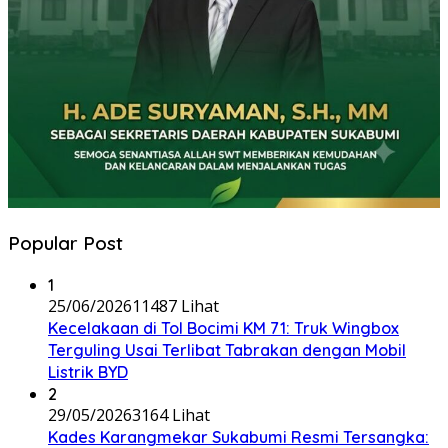
Popular Post
1
25/06/2026
11487 Lihat
Kecelakaan di Tol Bocimi KM 71: Truk Wingbox
Terguling Usai Terlibat Tabrakan dengan Mobil
Listrik BYD
2
29/05/2026
3164 Lihat
Kades Karangmekar Sukabumi Resmi Tersangka: