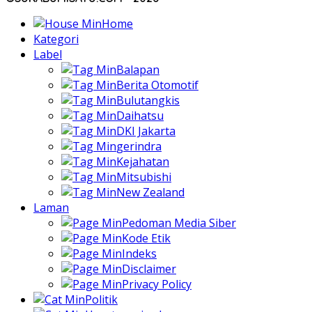
Home
Kategori
Label
Balapan
Berita Otomotif
Bulutangkis
Daihatsu
DKI Jakarta
gerindra
Kejahatan
Mitsubishi
New Zealand
Laman
Pedoman Media Siber
Kode Etik
Indeks
Disclaimer
Privacy Policy
Politik