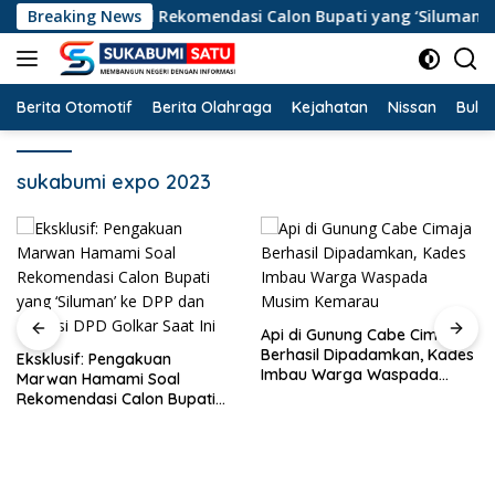
Langsung
an Hamami Soal Rekomendasi Calon Bupati yang ‘Siluman’ ke D
Breaking News
ke
konten
Berita Otomotif
Berita Olahraga
Kejahatan
Nissan
Bulut
sukabumi expo 2023
Api di Gunung Cabe Cimaja
Berhasil Dipadamkan, Kades
Eksklusif: Pengakuan
Imbau Warga Waspada
Marwan Hamami Soal
Musim Kemarau
Rekomendasi Calon Bupati
yang ‘Siluman’ ke DPP dan
Kondisi DPD Golkar Saat Ini