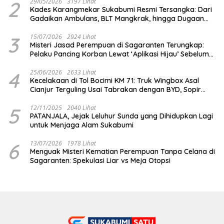
2
29/05/2026
3197 Lihat
Kades Karangmekar Sukabumi Resmi Tersangka: Dari
Gadaikan Ambulans, BLT Mangkrak, hingga Dugaan
Penipuan!
3
15/07/2026
2924 Lihat
Misteri Jasad Perempuan di Sagaranten Terungkap:
Pelaku Pancing Korban Lewat ‘Aplikasi Hijau’ Sebelum
Dihabisi
4
25/06/2026
2633 Lihat
Kecelakaan di Tol Bocimi KM 71: Truk Wingbox Asal
Cianjur Terguling Usai Tabrakan dengan BYD, Sopir
Dilarikan ke RS Sekarwangi
5
12/11/2025
2040 Lihat
PATANJALA, Jejak Leluhur Sunda yang Dihidupkan Lagi
untuk Menjaga Alam Sukabumi
6
13/07/2026
1978 Lihat
Menguak Misteri Kematian Perempuan Tanpa Celana di
Sagaranten: Spekulasi Liar vs Meja Otopsi