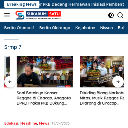
Langsung
acap, Legislator PKB Dadang Hermawan Inisiasi Pembentukan Aso
Breaking News
ke
konten
Berita Otomotif
Berita Olahraga
Kejahatan
Nissan
Bulut
Srmp 7
Soal Batalnya Konser
Dituding Biang Narkoba dan
Reggae di Ciracap, Anggota
Miras, Musik Reggae Resmi
DPRD Fraksi PKB Dukung
Dilarang di Ciracap
Pemdes: “Bukan Benci
Sukabumi!
Musiknya, Tapi Efeknya”
Edukasi
,
Headline
,
News
14/07/2025