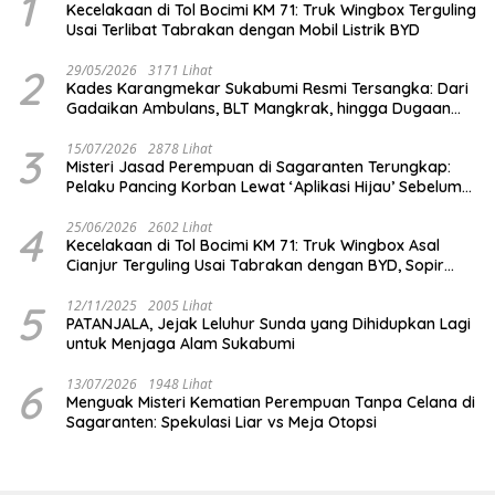
1
Kecelakaan di Tol Bocimi KM 71: Truk Wingbox Terguling
Usai Terlibat Tabrakan dengan Mobil Listrik BYD
2
29/05/2026
3171 Lihat
Kades Karangmekar Sukabumi Resmi Tersangka: Dari
Gadaikan Ambulans, BLT Mangkrak, hingga Dugaan
Penipuan!
3
15/07/2026
2878 Lihat
Misteri Jasad Perempuan di Sagaranten Terungkap:
Pelaku Pancing Korban Lewat ‘Aplikasi Hijau’ Sebelum
Dihabisi
4
25/06/2026
2602 Lihat
Kecelakaan di Tol Bocimi KM 71: Truk Wingbox Asal
Cianjur Terguling Usai Tabrakan dengan BYD, Sopir
Dilarikan ke RS Sekarwangi
5
12/11/2025
2005 Lihat
PATANJALA, Jejak Leluhur Sunda yang Dihidupkan Lagi
untuk Menjaga Alam Sukabumi
6
13/07/2026
1948 Lihat
Menguak Misteri Kematian Perempuan Tanpa Celana di
Sagaranten: Spekulasi Liar vs Meja Otopsi