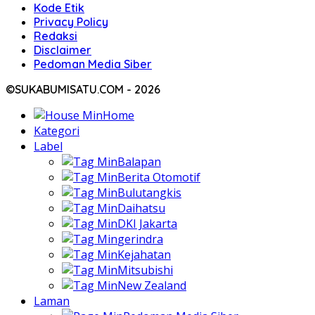
Kode Etik
Privacy Policy
Redaksi
Disclaimer
Pedoman Media Siber
©SUKABUMISATU.COM - 2026
Home
Kategori
Label
Balapan
Berita Otomotif
Bulutangkis
Daihatsu
DKI Jakarta
gerindra
Kejahatan
Mitsubishi
New Zealand
Laman