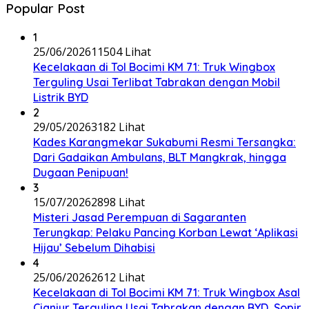
Popular Post
1
25/06/2026
11504 Lihat
Kecelakaan di Tol Bocimi KM 71: Truk Wingbox
Terguling Usai Terlibat Tabrakan dengan Mobil
Listrik BYD
2
29/05/2026
3182 Lihat
Kades Karangmekar Sukabumi Resmi Tersangka:
Dari Gadaikan Ambulans, BLT Mangkrak, hingga
Dugaan Penipuan!
3
15/07/2026
2898 Lihat
Misteri Jasad Perempuan di Sagaranten
Terungkap: Pelaku Pancing Korban Lewat ‘Aplikasi
Hijau’ Sebelum Dihabisi
4
25/06/2026
2612 Lihat
Kecelakaan di Tol Bocimi KM 71: Truk Wingbox Asal
Cianjur Terguling Usai Tabrakan dengan BYD, Sopir