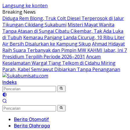
Langsung ke konten
Breaking News
Diduga Rem Blong, Truk Colt Diesel Terperosok di Jalur
Tikungan Cikidang Sukabumi
Misteri Mayat Wanita
Tanpa Atasan di Sungai Cibatu Cikembar, Tak Ada Luka
di Tubuh
Kemarau Panjang Landa Cicurug, 10 Ribu Liter
Air Bersih Disalurkan ke Kampung Sikup
Ahmad Hidayat
Raih Suara Terbanyak dan Pimpin MW KAHMI Jabar, Ini 7
Presidium Terpilih Periode 2026–2031
Ancam
Keselamatan Warga! Tiang Telkom di Cidahu Miring
Parah, Kabel Semrawut Dibiarkan Tanpa Penanganan
Indeks
Berita Otomotif
Berita Olahraga