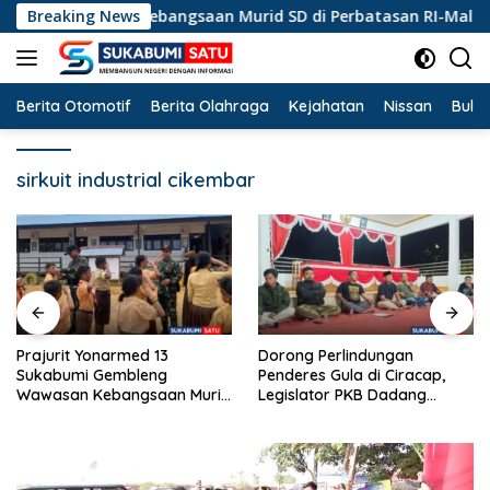
Langsung
ng Wawasan Kebangsaan Murid SD di Perbatasan RI-Malaysia
Breaking News
ke
konten
Berita Otomotif
Berita Olahraga
Kejahatan
Nissan
Bulut
sirkuit industrial cikembar
Soal Batalnya Konser
Dorong Perlindungan
Reggae di Ciracap, Anggota
Penderes Gula di Ciracap,
DPRD Fraksi PKB Dukung
d
Legislator PKB Dadang
Pemdes: “Bukan Benci
ia
Hermawan Inisiasi
Musiknya, Tapi Efeknya”
Pembentukan Asosiasi BPJS
Ketenagakerjaan