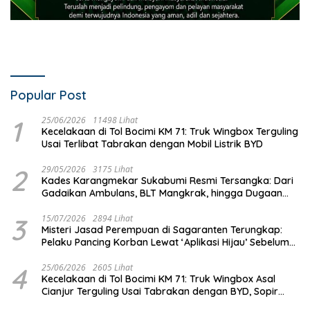
Popular Post
1
25/06/2026
11498 Lihat
Kecelakaan di Tol Bocimi KM 71: Truk Wingbox Terguling
Usai Terlibat Tabrakan dengan Mobil Listrik BYD
2
29/05/2026
3175 Lihat
Kades Karangmekar Sukabumi Resmi Tersangka: Dari
Gadaikan Ambulans, BLT Mangkrak, hingga Dugaan
Penipuan!
3
15/07/2026
2894 Lihat
Misteri Jasad Perempuan di Sagaranten Terungkap:
Pelaku Pancing Korban Lewat ‘Aplikasi Hijau’ Sebelum
Dihabisi
4
25/06/2026
2605 Lihat
Kecelakaan di Tol Bocimi KM 71: Truk Wingbox Asal
Cianjur Terguling Usai Tabrakan dengan BYD, Sopir
Dilarikan ke RS Sekarwangi