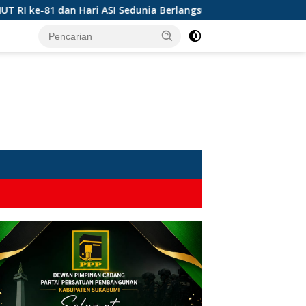
81 dan Hari ASI Sedunia Berlangsung Meriah
Solusi Sem