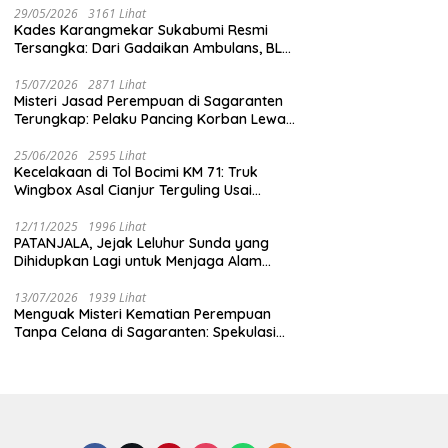
29/05/2026
3161 Lihat
Kades Karangmekar Sukabumi Resmi
Tersangka: Dari Gadaikan Ambulans, BLT
Mangkrak, hingga Dugaan Penipuan!
15/07/2026
2871 Lihat
Misteri Jasad Perempuan di Sagaranten
Terungkap: Pelaku Pancing Korban Lewat
‘Aplikasi Hijau’ Sebelum Dihabisi
25/06/2026
2595 Lihat
Kecelakaan di Tol Bocimi KM 71: Truk
Wingbox Asal Cianjur Terguling Usai
Tabrakan dengan BYD, Sopir Dilarikan ke
RS Sekarwangi
12/11/2025
1996 Lihat
PATANJALA, Jejak Leluhur Sunda yang
Dihidupkan Lagi untuk Menjaga Alam
Sukabumi
13/07/2026
1939 Lihat
Menguak Misteri Kematian Perempuan
Tanpa Celana di Sagaranten: Spekulasi
Liar vs Meja Otopsi