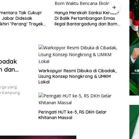
Hanya Merekah Sanksi Kertas?
Penataan Trayek Cicurug
Di Balik Pertambangan Emas
Semrawut: Angkot 09 ‘Sent
k
Ilegal Bantargadung dan Bom
Dishub Jabar dan Ancam
Waktu Bencana Ekologis
Mogok Massal
ibadak
h dan
Warkopyor Resmi Dibuka di Cibadak,
s 2
Usung Konsep Nongkrong & UMKM
Lokal
rga yang
n Kampung
Peringati HUT ke-5, RS DKH Gelar
Khitanan Massal