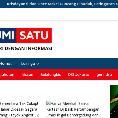
ayanti dan Once Mekel Guncang Cibadak, Peringatan HUT RI ke-
Otomotif
Lainnya
ejahatan
Nissan
Bulutangkis
DKI Jakarta
gerindra