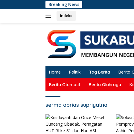
Langsung
Breaking News
Krisd
ke
konten
Indeks
Home
Politik
Tag Berita
Berita 
Berita Otomotif
Berita Olahraga
K
serma aprias supriyatna