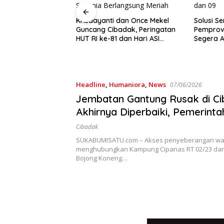
Krisdayanti dan Once Mekel
Solusi Sementara Tak Cukup!
Guncang Cibadak, Peringatan
Pemprov Jabar Didesak
HUT RI ke-81 dan Hari ASI
Segera Akhiri ‘Perang’ Traye
Sedunia Berlangsung Meriah
Angkot 02 dan 09
Headline
,
Humaniora
,
News
07/06/2026
Jembatan Gantung Rusak di C
Akhirnya Diperbaiki, Pemerinta
Warga Bersama Perbaiki Akse
Cibadak
Kampung Ini
SUKABUMISATU.com – Akses penyeberangan wa
menghubungkan Kampung Cipanas RT 02/23 da
Bojong Koneng…