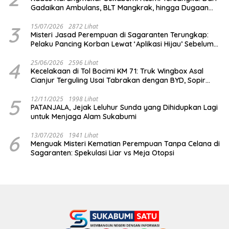
Gadaikan Ambulans, BLT Mangkrak, hingga Dugaan
Penipuan!
3
15/07/2026
2872 Lihat
Misteri Jasad Perempuan di Sagaranten Terungkap:
Pelaku Pancing Korban Lewat ‘Aplikasi Hijau’ Sebelum
Dihabisi
4
25/06/2026
2596 Lihat
Kecelakaan di Tol Bocimi KM 71: Truk Wingbox Asal
Cianjur Terguling Usai Tabrakan dengan BYD, Sopir
Dilarikan ke RS Sekarwangi
5
12/11/2025
1998 Lihat
PATANJALA, Jejak Leluhur Sunda yang Dihidupkan Lagi
untuk Menjaga Alam Sukabumi
6
13/07/2026
1941 Lihat
Menguak Misteri Kematian Perempuan Tanpa Celana di
Sagaranten: Spekulasi Liar vs Meja Otopsi