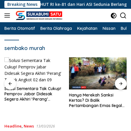
Langsung
ak, Peringatan HUT RI ke-81 dan Hari ASI Sedunia Berlangsung
Breaking News
ke
konten
Berita Otomotif
Berita Olahraga
Kejahatan
Nissan
Bulut
sembako murah
Solusi Sementara Tak Cukup!
Pemprov Jabar Didesak
Hanya Merekah Sanksi
Segera Akhiri ‘Perang’
Kertas? Di Balik
Trayek Angkot 02 dan 09
Pertambangan Emas Ilegal
Bantargadung dan Bom
Waktu Bencana Ekologis
Headline
,
News
13/03/2026