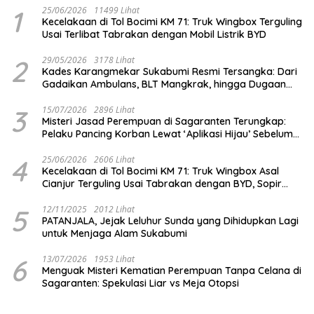
1
25/06/2026
11499 Lihat
Kecelakaan di Tol Bocimi KM 71: Truk Wingbox Terguling
Usai Terlibat Tabrakan dengan Mobil Listrik BYD
2
29/05/2026
3178 Lihat
Kades Karangmekar Sukabumi Resmi Tersangka: Dari
Gadaikan Ambulans, BLT Mangkrak, hingga Dugaan
Penipuan!
3
15/07/2026
2896 Lihat
Misteri Jasad Perempuan di Sagaranten Terungkap:
Pelaku Pancing Korban Lewat ‘Aplikasi Hijau’ Sebelum
Dihabisi
4
25/06/2026
2606 Lihat
Kecelakaan di Tol Bocimi KM 71: Truk Wingbox Asal
Cianjur Terguling Usai Tabrakan dengan BYD, Sopir
Dilarikan ke RS Sekarwangi
5
12/11/2025
2012 Lihat
PATANJALA, Jejak Leluhur Sunda yang Dihidupkan Lagi
untuk Menjaga Alam Sukabumi
6
13/07/2026
1953 Lihat
Menguak Misteri Kematian Perempuan Tanpa Celana di
Sagaranten: Spekulasi Liar vs Meja Otopsi