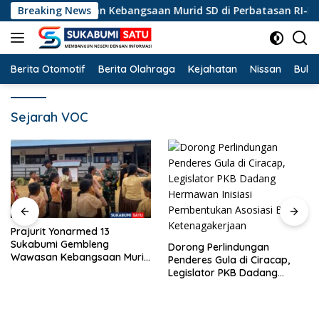
Langsung
leng Wawasan Kebangsaan Murid SD di Perbatasan RI-Malaysia
Breaking News
ke
konten
Berita Otomotif
Berita Olahraga
Kejahatan
Nissan
Bulut
Sejarah VOC
Soal Batalnya Ko
d 13
Reggae di Ciraca
leng
Dorong Perlindungan
DPRD Fraksi PKB
gsaan Murid
Penderes Gula di Ciracap,
Pemdes: “Bukan 
n RI-Malaysia
Legislator PKB Dadang
Musiknya, Tapi E
Hermawan Inisiasi
Pembentukan Asosiasi BPJS
Ketenagakerjaan