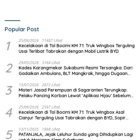
Popular Post
1
25/06/2026
11487 Lihat
Kecelakaan di Tol Bocimi KM 71: Truk Wingbox Terguling
Usai Terlibat Tabrakan dengan Mobil Listrik BYD
2
29/05/2026
3164 Lihat
Kades Karangmekar Sukabumi Resmi Tersangka: Dari
Gadaikan Ambulans, BLT Mangkrak, hingga Dugaan
Penipuan!
3
15/07/2026
2872 Lihat
Misteri Jasad Perempuan di Sagaranten Terungkap:
Pelaku Pancing Korban Lewat ‘Aplikasi Hijau’ Sebelum
Dihabisi
4
25/06/2026
2597 Lihat
Kecelakaan di Tol Bocimi KM 71: Truk Wingbox Asal
Cianjur Terguling Usai Tabrakan dengan BYD, Sopir
Dilarikan ke RS Sekarwangi
5
12/11/2025
1998 Lihat
PATANJALA, Jejak Leluhur Sunda yang Dihidupkan Lagi
untuk Menjaga Alam Sukabumi