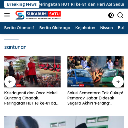
Langsung
cang Cibadak, Peringatan HUT RI ke-81 dan Hari ASI Sedunia B
Breaking News
ke
konten
Berita Otomotif
Berita Olahraga
Kejahatan
Nissan
Bulut
santunan
Krisdayanti dan Once Mekel
Solusi Sementara Tak Cukup!
Guncang Cibadak,
Pemprov Jabar Didesak
Peringatan HUT RI ke-81 dan
Segera Akhiri ‘Perang’
Hari ASI Sedunia Berlangsung
Trayek Angkot 02 dan 09
Meriah