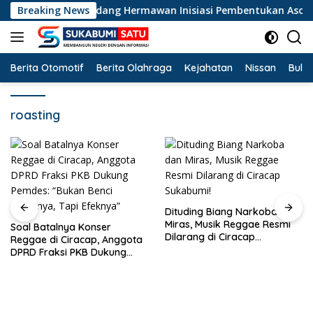
Langsung
lator PKB Dadang Hermawan Inisiasi Pembentukan Asosiasi BPJS
Breaking News
ke
konten
Berita Otomotif
Berita Olahraga
Kejahatan
Nissan
Bulut
roasting
Dituding Biang Narkoba dan
Miras, Musik Reggae Resmi
Soal Batalnya Konser
Dilarang di Ciracap
Reggae di Ciracap, Anggota
Sukabumi!
DPRD Fraksi PKB Dukung
Pemdes: “Bukan Benci
Musiknya, Tapi Efeknya”