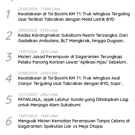
1
25/06/2026
11494 Lihat
Kecelakaan di Tol Bocimi KM 71: Truk Wingbox Terguling
Usai Terlibat Tabrakan dengan Mobil Listrik BYD
2
29/05/2026
3169 Lihat
Kades Karangmekar Sukabumi Resmi Tersangka: Dari
Gadaikan Ambulans, BLT Mangkrak, hingga Dugaan
Penipuan!
3
15/07/2026
2876 Lihat
Misteri Jasad Perempuan di Sagaranten Terungkap:
Pelaku Pancing Korban Lewat ‘Aplikasi Hijau’ Sebelum
Dihabisi
4
25/06/2026
2599 Lihat
Kecelakaan di Tol Bocimi KM 71: Truk Wingbox Asal
Cianjur Terguling Usai Tabrakan dengan BYD, Sopir
Dilarikan ke RS Sekarwangi
5
12/11/2025
2002 Lihat
PATANJALA, Jejak Leluhur Sunda yang Dihidupkan Lagi
untuk Menjaga Alam Sukabumi
6
13/07/2026
1946 Lihat
Menguak Misteri Kematian Perempuan Tanpa Celana di
Sagaranten: Spekulasi Liar vs Meja Otopsi