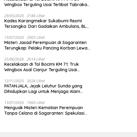
Wingbox Terguling Usai Terlibat Tabrakan
dengan Mobil Listrik BYD
29/05/2026
3186 Lihat
Kades Karangmekar Sukabumi Resmi
Tersangka: Dari Gadaikan Ambulans, BLT
Mangkrak, hingga Dugaan Penipuan!
15/07/2026
2903 Lihat
Misteri Jasad Perempuan di Sagaranten
Terungkap: Pelaku Pancing Korban Lewat
‘Aplikasi Hijau’ Sebelum Dihabisi
25/06/2026
2614 Lihat
Kecelakaan di Tol Bocimi KM 71: Truk
Wingbox Asal Cianjur Terguling Usai
Tabrakan dengan BYD, Sopir Dilarikan ke
RS Sekarwangi
12/11/2025
2024 Lihat
PATANJALA, Jejak Leluhur Sunda yang
Dihidupkan Lagi untuk Menjaga Alam
Sukabumi
13/07/2026
1960 Lihat
Menguak Misteri Kematian Perempuan
Tanpa Celana di Sagaranten: Spekulasi
Liar vs Meja Otopsi