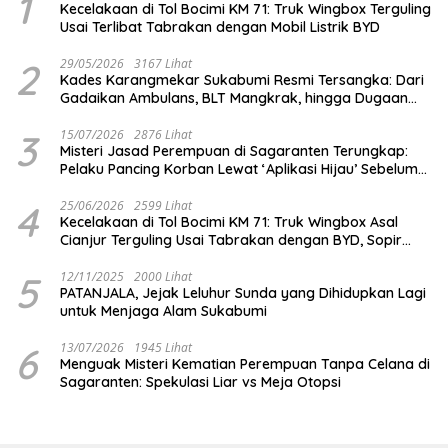
1
Kecelakaan di Tol Bocimi KM 71: Truk Wingbox Terguling
Usai Terlibat Tabrakan dengan Mobil Listrik BYD
2
29/05/2026
3167 Lihat
Kades Karangmekar Sukabumi Resmi Tersangka: Dari
Gadaikan Ambulans, BLT Mangkrak, hingga Dugaan
Penipuan!
3
15/07/2026
2876 Lihat
Misteri Jasad Perempuan di Sagaranten Terungkap:
Pelaku Pancing Korban Lewat ‘Aplikasi Hijau’ Sebelum
Dihabisi
4
25/06/2026
2599 Lihat
Kecelakaan di Tol Bocimi KM 71: Truk Wingbox Asal
Cianjur Terguling Usai Tabrakan dengan BYD, Sopir
Dilarikan ke RS Sekarwangi
5
12/11/2025
2000 Lihat
PATANJALA, Jejak Leluhur Sunda yang Dihidupkan Lagi
untuk Menjaga Alam Sukabumi
6
13/07/2026
1945 Lihat
Menguak Misteri Kematian Perempuan Tanpa Celana di
Sagaranten: Spekulasi Liar vs Meja Otopsi