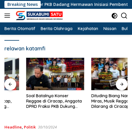
Langsung
cap, Legislator PKB Dadang Hermawan Inisiasi Pembentukan Aso
Breaking News
ke
konten
Berita Otomotif
Berita Olahraga
Kejahatan
Nissan
Bulut
relawan katamfi
Soal Batalnya Konser
Dituding Biang Narkoba dan
Reggae di Ciracap, Anggota
Miras, Musik Reggae Resmi
DPRD Fraksi PKB Dukung
Dilarang di Ciracap
Pemdes: “Bukan Benci
Sukabumi!
Musiknya, Tapi Efeknya”
Headline
,
Politik
30/10/2024