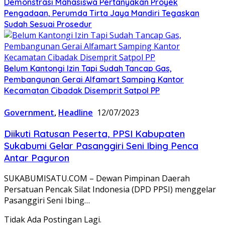
Demonstrasi Mahasiswa Pertanyakan Proyek
Pengadaan, Perumda Tirta Jaya Mandiri Tegaskan
Sudah Sesuai Prosedur
Belum Kantongi Izin Tapi Sudah Tancap Gas,
Pembangunan Gerai Alfamart Samping Kantor
Kecamatan Cibadak Disemprit Satpol PP
Government
,
Headline
12/07/2023
Diikuti Ratusan Peserta, PPSI Kabupaten
Sukabumi Gelar Pasanggiri Seni Ibing Penca
Antar Paguron
SUKABUMISATU.COM – Dewan Pimpinan Daerah
Persatuan Pencak Silat Indonesia (DPD PPSI) menggelar
Pasanggiri Seni Ibing…
Tidak Ada Postingan Lagi.