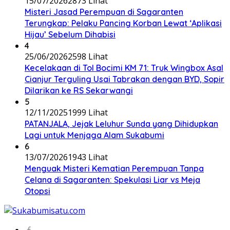
15/07/2026
2873 Lihat
Misteri Jasad Perempuan di Sagaranten
Terungkap: Pelaku Pancing Korban Lewat ‘Aplikasi
Hijau’ Sebelum Dihabisi
4
25/06/2026
2598 Lihat
Kecelakaan di Tol Bocimi KM 71: Truk Wingbox Asal
Cianjur Terguling Usai Tabrakan dengan BYD, Sopir
Dilarikan ke RS Sekarwangi
5
12/11/2025
1999 Lihat
PATANJALA, Jejak Leluhur Sunda yang Dihidupkan
Lagi untuk Menjaga Alam Sukabumi
6
13/07/2026
1943 Lihat
Menguak Misteri Kematian Perempuan Tanpa
Celana di Sagaranten: Spekulasi Liar vs Meja
Otopsi