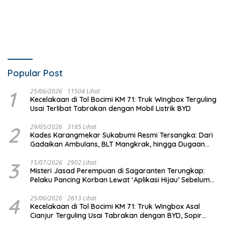
Popular Post
1
25/06/2026
11504 Lihat
Kecelakaan di Tol Bocimi KM 71: Truk Wingbox Terguling
Usai Terlibat Tabrakan dengan Mobil Listrik BYD
2
29/05/2026
3185 Lihat
Kades Karangmekar Sukabumi Resmi Tersangka: Dari
Gadaikan Ambulans, BLT Mangkrak, hingga Dugaan
Penipuan!
3
15/07/2026
2902 Lihat
Misteri Jasad Perempuan di Sagaranten Terungkap:
Pelaku Pancing Korban Lewat ‘Aplikasi Hijau’ Sebelum
Dihabisi
4
25/06/2026
2613 Lihat
Kecelakaan di Tol Bocimi KM 71: Truk Wingbox Asal
Cianjur Terguling Usai Tabrakan dengan BYD, Sopir
Dilarikan ke RS Sekarwangi