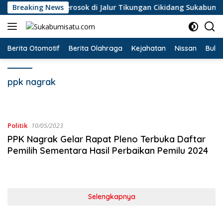
Langsung
 Colt Diesel Terperosok di Jalur Tikungan Cikidang Sukabumi
Breaking News
ke
konten
Berita Otomotif
Berita Olahraga
Kejahatan
Nissan
Bulut
ppk nagrak
Politik
10/05/2023
PPK Nagrak Gelar Rapat Pleno Terbuka Daftar
Pemilih Sementara Hasil Perbaikan Pemilu 2024
Selengkapnya