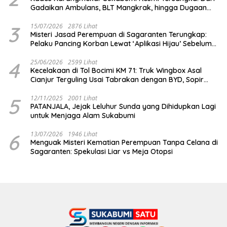
Gadaikan Ambulans, BLT Mangkrak, hingga Dugaan
Penipuan!
3
15/07/2026
2876 Lihat
Misteri Jasad Perempuan di Sagaranten Terungkap:
Pelaku Pancing Korban Lewat ‘Aplikasi Hijau’ Sebelum
Dihabisi
4
25/06/2026
2599 Lihat
Kecelakaan di Tol Bocimi KM 71: Truk Wingbox Asal
Cianjur Terguling Usai Tabrakan dengan BYD, Sopir
Dilarikan ke RS Sekarwangi
5
12/11/2025
2001 Lihat
PATANJALA, Jejak Leluhur Sunda yang Dihidupkan Lagi
untuk Menjaga Alam Sukabumi
6
13/07/2026
1946 Lihat
Menguak Misteri Kematian Perempuan Tanpa Celana di
Sagaranten: Spekulasi Liar vs Meja Otopsi