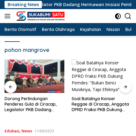
Langsung
di Ciracap, Legislator PKB Dadang Hermawan Inisiasi Pembentu
Breaking News
ke
konten
Berita Otomotif
Berita Olahraga
Kejahatan
Nissan
Bulut
pohon mangrove
Dituding Biang Narkob
Miras, Musik Reggae R
Soal Batalnya Konser
Dilarang di Ciracap
Reggae di Ciracap, Anggota
cap,
Sukabumi!
DPRD Fraksi PKB Dukung
g
Pemdes: “Bukan Benci
Musiknya, Tapi Efeknya”
i BPJS
Edukasi
,
News
11/08/2023