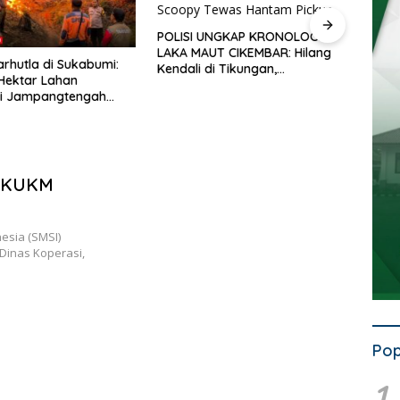
SI UNGKAP KRONOLOGI
 MAUT CIKEMBAR: Hilang
KECELAKAAN MAUT CIKEMBAR:
T
li di Tikungan,
Kronologi Lengkap Korban
T
endara Scoopy Tewas
Terpental Masuk Kolong Mobil
M
am Pickup
Sampah, Jasad Dievakuasi ke
M
RSUD Sekarwangi
T
 DKUKM
esia (SMSI)
Dinas Koperasi,
Pop
1