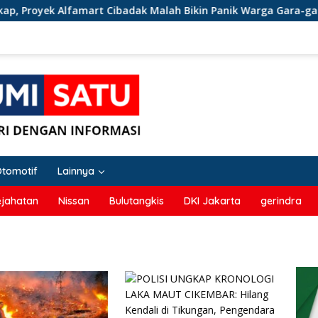
oyek Alfamart Cibadak Malah Bikin Panik Warga Gara-gara Baka
Otomotif
Lainnya
ejahatan
Nissan
Bulutangkis
DKI Jakarta
gerindra