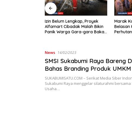
POLI
LAKA
um Lengkap, Proyek
Marak Karhutla di Sukabumi:
Kenda
 Cibadak Malah Bikin
Belasan Hektar Lahan
Peng
arga Gara-gara Bakar
Perhutani Jampangtengah
Hant
Material
Terbakar, Permukiman di
Simpenan Sempat Terancam
News
14/02/2023
SMSI Sukabumi Raya Bareng
Bahas Branding Produk UMKM
SUKABUMISATU.COM – Serikat Media Siber Indon
Sukabumi Raya menggelar silaturahmi bersama 
Usaha…