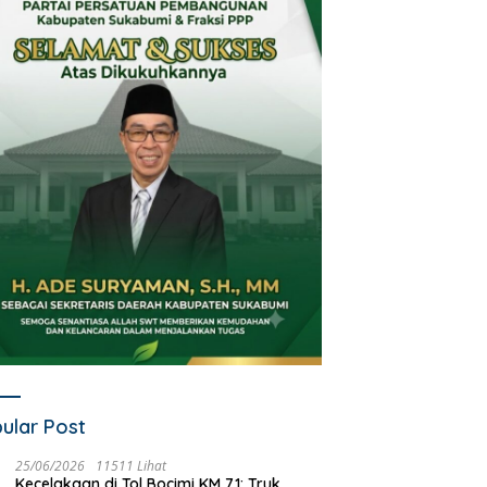
ABRAKAN MAUT DI CIKEMBAR:
HUT ke-28 IJTI: Serukan Jaga
erpental dan Masuk Kolong
Marwah Jurnalisme TV di Era
obil Sampah, Pengendara
Disrupsi, Pimpinan Sukabumi
otor Asal Cimanggu Tewas di
Satu Beri Apresiasi
empat
ular Post
25/06/2026
11511 Lihat
Kecelakaan di Tol Bocimi KM 71: Truk