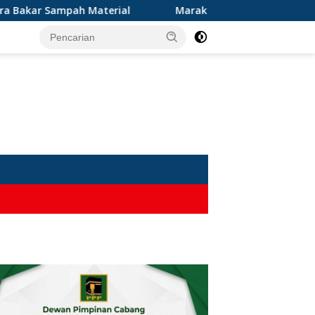
r Sampah Material
Marak Karhutla di Sukabumi: Bela