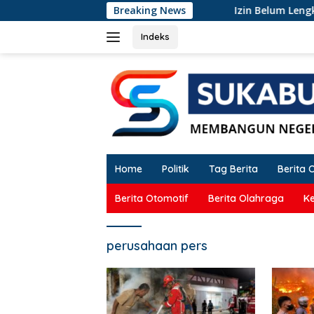
Langsung
Breaking News
Izin Belum Lengkap, Pr
ke
konten
Indeks
Home
Politik
Tag Berita
Berita 
Berita Otomotif
Berita Olahraga
K
perusahaan pers