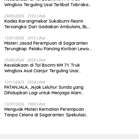
Wingbox Terguling Usai Terlibat Tabrakan
dengan Mobil Listrik BYD
29/05/2026
3193 Lihat
Kades Karangmekar Sukabumi Resmi
Tersangka: Dari Gadaikan Ambulans, BLT
Mangkrak, hingga Dugaan Penipuan!
15/07/2026
2915 Lihat
Misteri Jasad Perempuan di Sagaranten
Terungkap: Pelaku Pancing Korban Lewat
‘Aplikasi Hijau’ Sebelum Dihabisi
25/06/2026
2626 Lihat
Kecelakaan di Tol Bocimi KM 71: Truk
Wingbox Asal Cianjur Terguling Usai
Tabrakan dengan BYD, Sopir Dilarikan ke
RS Sekarwangi
12/11/2025
2034 Lihat
PATANJALA, Jejak Leluhur Sunda yang
Dihidupkan Lagi untuk Menjaga Alam
Sukabumi
13/07/2026
1968 Lihat
Menguak Misteri Kematian Perempuan
Tanpa Celana di Sagaranten: Spekulasi
Liar vs Meja Otopsi