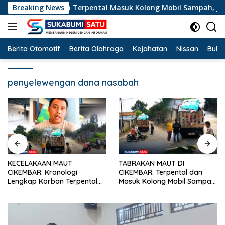
Langsung
ap Korban Terpental Masuk Kolong Mobil Sampah, Jasad Diev
Breaking News
ke
konten
Berita Otomotif
Berita Olahraga
Kejahatan
Nissan
Bulut
penyelewengan dana nasabah
TABRAKAN MAUT DI
HUT ke-28 IJTI: Serukan Jaga
CIKEMBAR: Terpental dan
Marwah Jurnalisme TV di Era
Masuk Kolong Mobil Sampah,
Disrupsi, Pimpinan Sukabumi
Pengendara Motor Asal
Satu Beri Apresiasi
Cimanggu Tewas di Tempat