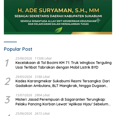
Popular Post
1
25/06/2026
11506 Lihat
Kecelakaan di Tol Bocimi KM 71: Truk Wingbox Terguling
Usai Terlibat Tabrakan dengan Mobil Listrik BYD
2
29/05/2026
3188 Lihat
Kades Karangmekar Sukabumi Resmi Tersangka: Dari
Gadaikan Ambulans, BLT Mangkrak, hingga Dugaan
Penipuan!
3
15/07/2026
2904 Lihat
Misteri Jasad Perempuan di Sagaranten Terungkap:
Pelaku Pancing Korban Lewat ‘Aplikasi Hijau’ Sebelum
Dihabisi
25/06/2026
2615 Lihat