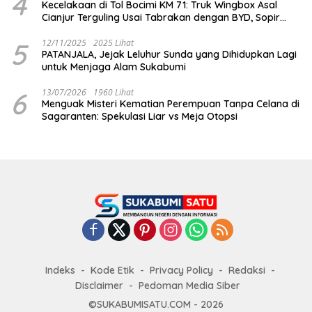
4
Kecelakaan di Tol Bocimi KM 71: Truk Wingbox Asal
Cianjur Terguling Usai Tabrakan dengan BYD, Sopir
Dilarikan ke RS Sekarwangi
5
12/11/2025
2025 Lihat
PATANJALA, Jejak Leluhur Sunda yang Dihidupkan Lagi
untuk Menjaga Alam Sukabumi
6
13/07/2026
1960 Lihat
Menguak Misteri Kematian Perempuan Tanpa Celana di
Sagaranten: Spekulasi Liar vs Meja Otopsi
Indeks
Kode Etik
Privacy Policy
Redaksi
Disclaimer
Pedoman Media Siber
©SUKABUMISATU.COM - 2026