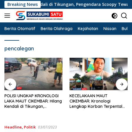
Langsung
Hilang Kendali di Tikungan, Pengendara Scoopy Tewas Hanta
Breaking News
ke
konten
Berita Otomotif
Berita Olahraga
Kejahatan
Nissan
Bulut
pencalegan
KECELAKAAN MAUT
TABRAKAN MAUT DI
CIKEMBAR: Kronologi
CIKEMBAR: Terpental dan
Lengkap Korban Terpental
Masuk Kolong Mobil Sampah,
Masuk Kolong Mobil Sampah,
Pengendara Motor Asal
Jasad Dievakuasi ke RSUD
Cimanggu Tewas di Tempat
Sekarwangi
Headline
,
Politik
03/07/2023