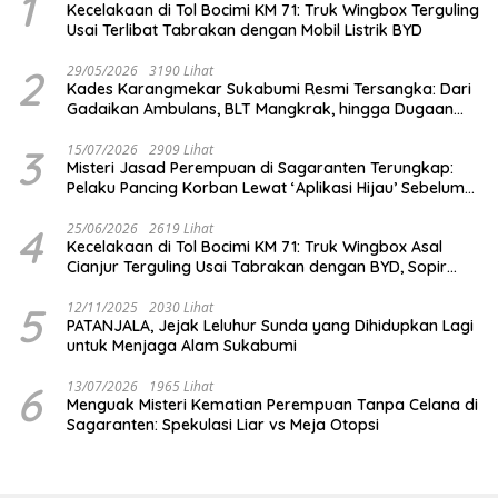
1
Kecelakaan di Tol Bocimi KM 71: Truk Wingbox Terguling
Usai Terlibat Tabrakan dengan Mobil Listrik BYD
2
29/05/2026
3190 Lihat
Kades Karangmekar Sukabumi Resmi Tersangka: Dari
Gadaikan Ambulans, BLT Mangkrak, hingga Dugaan
Penipuan!
3
15/07/2026
2909 Lihat
Misteri Jasad Perempuan di Sagaranten Terungkap:
Pelaku Pancing Korban Lewat ‘Aplikasi Hijau’ Sebelum
Dihabisi
4
25/06/2026
2619 Lihat
Kecelakaan di Tol Bocimi KM 71: Truk Wingbox Asal
Cianjur Terguling Usai Tabrakan dengan BYD, Sopir
Dilarikan ke RS Sekarwangi
5
12/11/2025
2030 Lihat
PATANJALA, Jejak Leluhur Sunda yang Dihidupkan Lagi
untuk Menjaga Alam Sukabumi
6
13/07/2026
1965 Lihat
Menguak Misteri Kematian Perempuan Tanpa Celana di
Sagaranten: Spekulasi Liar vs Meja Otopsi