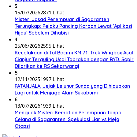
3
15/07/2026
2871 Lihat
Misteri Jasad Perempuan di Sagaranten
Terungkap: Pelaku Pancing Korban Lewat ‘Aplikasi
Hijau’ Sebelum Dihabisi
4
25/06/2026
2595 Lihat
Kecelakaan di Tol Bocimi KM 71: Truk Wingbox Asal
Cianjur Terguling Usai Tabrakan dengan BYD, Sopir
Dilarikan ke RS Sekarwangi
5
12/11/2025
1997 Lihat
PATANJALA, Jejak Leluhur Sunda yang Dihidupkan
Lagi untuk Menjaga Alam Sukabumi
6
13/07/2026
1939 Lihat
Menguak Misteri Kematian Perempuan Tanpa
Celana di Sagaranten: Spekulasi Liar vs Meja
Otopsi