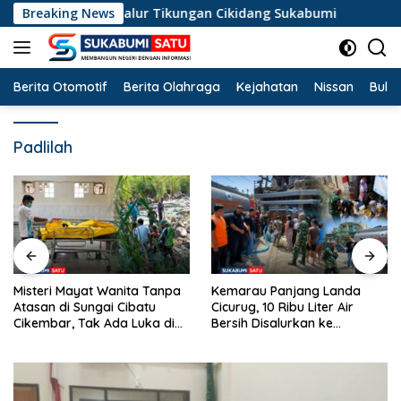
Langsung
rperosok di Jalur Tikungan Cikidang Sukabumi
Breaking News
Misteri 
ke
konten
Berita Otomotif
Berita Olahraga
Kejahatan
Nissan
Bulut
Padlilah
Misteri Mayat Wanita Tanpa
Kemarau Panjang Landa
Atasan di Sungai Cibatu
Cicurug, 10 Ribu Liter Air
Cikembar, Tak Ada Luka di
Bersih Disalurkan ke
Tubuh
Kampung Sikup