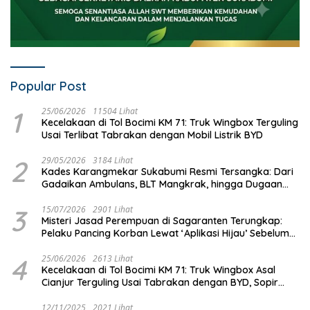
Popular Post
1
25/06/2026
11504 Lihat
Kecelakaan di Tol Bocimi KM 71: Truk Wingbox Terguling
Usai Terlibat Tabrakan dengan Mobil Listrik BYD
2
29/05/2026
3184 Lihat
Kades Karangmekar Sukabumi Resmi Tersangka: Dari
Gadaikan Ambulans, BLT Mangkrak, hingga Dugaan
Penipuan!
3
15/07/2026
2901 Lihat
Misteri Jasad Perempuan di Sagaranten Terungkap:
Pelaku Pancing Korban Lewat ‘Aplikasi Hijau’ Sebelum
Dihabisi
4
25/06/2026
2613 Lihat
Kecelakaan di Tol Bocimi KM 71: Truk Wingbox Asal
Cianjur Terguling Usai Tabrakan dengan BYD, Sopir
Dilarikan ke RS Sekarwangi
12/11/2025
2021 Lihat