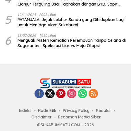
Cianjur Terguling Usai Tabrakan dengan BYD, Sopir
Dilarikan ke RS Sekarwangi
5
12/11/2025
2008 Lihat
PATANJALA, Jejak Leluhur Sunda yang Dihidupkan Lagi
untuk Menjaga Alam Sukabumi
6
13/07/2026
1950 Lihat
Menguak Misteri Kematian Perempuan Tanpa Celana di
Sagaranten: Spekulasi Liar vs Meja Otopsi
Indeks
Kode Etik
Privacy Policy
Redaksi
Disclaimer
Pedoman Media Siber
©SUKABUMISATU.COM - 2026