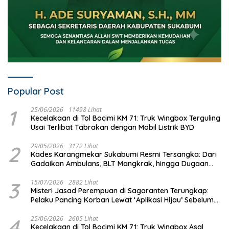
Popular Post
1
25/06/2026
11498 Lihat
Kecelakaan di Tol Bocimi KM 71: Truk Wingbox Terguling
Usai Terlibat Tabrakan dengan Mobil Listrik BYD
2
29/05/2026
3172 Lihat
Kades Karangmekar Sukabumi Resmi Tersangka: Dari
Gadaikan Ambulans, BLT Mangkrak, hingga Dugaan
Penipuan!
3
15/07/2026
2882 Lihat
Misteri Jasad Perempuan di Sagaranten Terungkap:
Pelaku Pancing Korban Lewat ‘Aplikasi Hijau’ Sebelum
Dihabisi
4
25/06/2026
2605 Lihat
Kecelakaan di Tol Bocimi KM 71: Truk Wingbox Asal