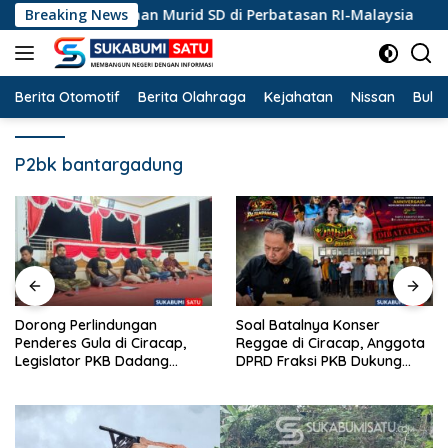
Langsung
Kebangsaan Murid SD di Perbatasan RI-Malaysia
Breaking News
Doron
ke
konten
Berita Otomotif
Berita Olahraga
Kejahatan
Nissan
Bulut
P2bk bantargadung
Dorong Perlindungan
Soal Batalnya Konser
Penderes Gula di Ciracap,
Reggae di Ciracap, Anggota
Legislator PKB Dadang
DPRD Fraksi PKB Dukung
Hermawan Inisiasi
Pemdes: “Bukan Benci
Pembentukan Asosiasi BPJS
Musiknya, Tapi Efeknya”
Ketenagakerjaan