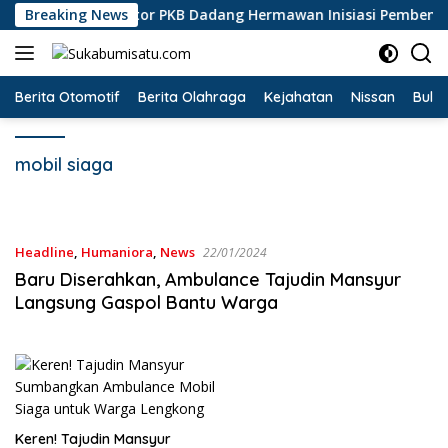
Langsung
i Ciracap, Legislator PKB Dadang Hermawan Inisiasi Pembentuk
Breaking News
ke
konten
Berita Otomotif
Berita Olahraga
Kejahatan
Nissan
Bulut
mobil siaga
Headline
,
Humaniora
,
News
22/01/2024
Baru Diserahkan, Ambulance Tajudin Mansyur
Langsung Gaspol Bantu Warga
Keren! Tajudin Mansyur