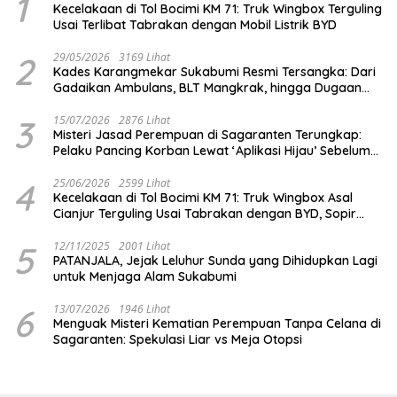
1
Kecelakaan di Tol Bocimi KM 71: Truk Wingbox Terguling
Usai Terlibat Tabrakan dengan Mobil Listrik BYD
2
29/05/2026
3169 Lihat
Kades Karangmekar Sukabumi Resmi Tersangka: Dari
Gadaikan Ambulans, BLT Mangkrak, hingga Dugaan
Penipuan!
3
15/07/2026
2876 Lihat
Misteri Jasad Perempuan di Sagaranten Terungkap:
Pelaku Pancing Korban Lewat ‘Aplikasi Hijau’ Sebelum
Dihabisi
4
25/06/2026
2599 Lihat
Kecelakaan di Tol Bocimi KM 71: Truk Wingbox Asal
Cianjur Terguling Usai Tabrakan dengan BYD, Sopir
Dilarikan ke RS Sekarwangi
5
12/11/2025
2001 Lihat
PATANJALA, Jejak Leluhur Sunda yang Dihidupkan Lagi
untuk Menjaga Alam Sukabumi
6
13/07/2026
1946 Lihat
Menguak Misteri Kematian Perempuan Tanpa Celana di
Sagaranten: Spekulasi Liar vs Meja Otopsi