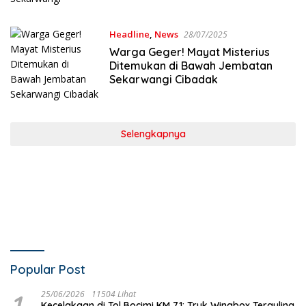
Headline
,
News
28/07/2025
Warga Geger! Mayat Misterius
Ditemukan di Bawah Jembatan
Sekarwangi Cibadak
Selengkapnya
Popular Post
1
25/06/2026
11504 Lihat
Kecelakaan di Tol Bocimi KM 71: Truk Wingbox Terguling