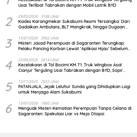
Usai Terlibat Tabrakan dengan Mobil Listrik BYD
2
29/05/2026
3186 Lihat
Kades Karangmekar Sukabumi Resmi Tersangka: Dari
Gadaikan Ambulans, BLT Mangkrak, hingga Dugaan
Penipuan!
3
15/07/2026
2902 Lihat
Misteri Jasad Perempuan di Sagaranten Terungkap:
Pelaku Pancing Korban Lewat ‘Aplikasi Hijau’ Sebelum
Dihabisi
4
25/06/2026
2614 Lihat
Kecelakaan di Tol Bocimi KM 71: Truk Wingbox Asal
Cianjur Terguling Usai Tabrakan dengan BYD, Sopir
Dilarikan ke RS Sekarwangi
5
12/11/2025
2022 Lihat
PATANJALA, Jejak Leluhur Sunda yang Dihidupkan Lagi
untuk Menjaga Alam Sukabumi
6
13/07/2026
1960 Lihat
Menguak Misteri Kematian Perempuan Tanpa Celana di
Sagaranten: Spekulasi Liar vs Meja Otopsi