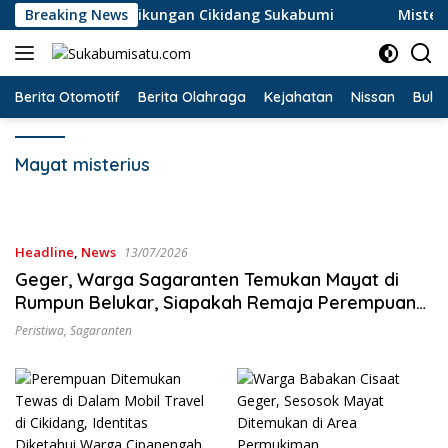
Langsung
rperosok di Jalur Tikungan Cikidang Sukabumi
Breaking News
Misteri 
ke
konten
Berita Otomotif
Berita Olahraga
Kejahatan
Nissan
Bulut
Mayat misterius
Headline
,
News
13/07/2026
Geger, Warga Sagaranten Temukan Mayat di
Rumpun Belukar, Siapakah Remaja Perempuan
Itu?
Peristiwa
,
Sagaranten